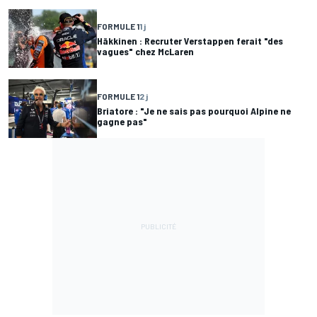
FORMULE 1
1 j
Häkkinen : Recruter Verstappen ferait "des
vagues" chez McLaren
FORMULE 1
2 j
Briatore : "Je ne sais pas pourquoi Alpine ne
gagne pas"