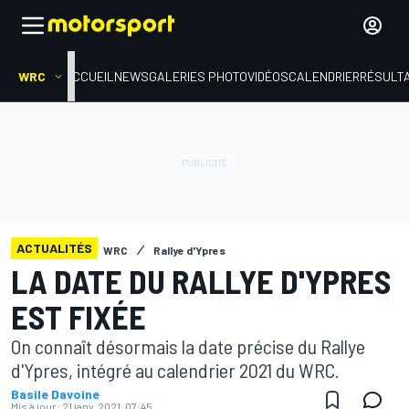
WRC
ACCUEIL
NEWS
GALERIES PHOTO
VIDÉOS
CALENDRIER
RÉSULT
ACTUALITÉS
WRC
Rallye d'Ypres
LA DATE DU RALLYE D'YPRES
EST FIXÉE
On connaît désormais la date précise du Rallye
d'Ypres, intégré au calendrier 2021 du WRC.
Basile Davoine
Mis à jour:
21 janv. 2021, 07:45