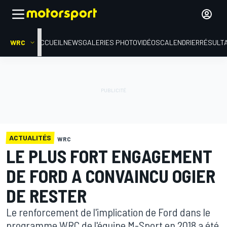
WRC
ACCUEIL
NEWS
GALERIES PHOTO
VIDÉOS
CALENDRIER
RÉSULT
ACTUALITÉS
WRC
LE PLUS FORT ENGAGEMENT
DE FORD A CONVAINCU OGIER
DE RESTER
Le renforcement de l'implication de Ford dans le
programme WRC de l'équipe M-Sport en 2018 a été