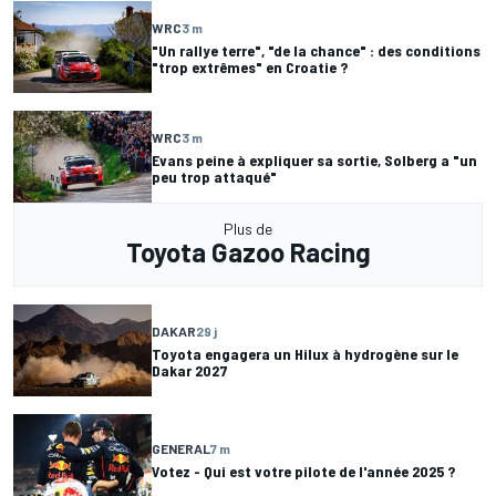
WRC
3 m
"Un rallye terre", "de la chance" : des conditions
"trop extrêmes" en Croatie ?
WRC
3 m
Evans peine à expliquer sa sortie, Solberg a "un
peu trop attaqué"
Plus de
Toyota Gazoo Racing
DAKAR
29 j
Toyota engagera un Hilux à hydrogène sur le
Dakar 2027
GENERAL
7 m
Votez - Qui est votre pilote de l'année 2025 ?