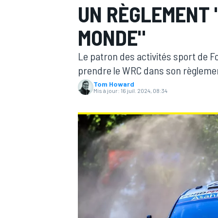
UN RÈGLEMENT 
MONDE"
Le patron des activités sport de F
prendre le WRC dans son règlemen
MOTOGP
Tom Howard
Mis à jour:
16 juil. 2024, 08:34