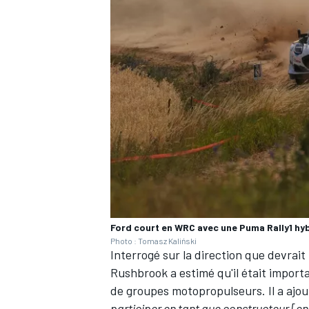
AUTRES CHAMPIONNATS
Ford court en WRC avec une Puma Rally1 hy
Photo : Tomasz Kaliński
Interrogé sur la direction que devra
Rushbrook a estimé qu'il était importan
de groupes motopropulseurs. Il a ajou
participer en tant que constructeur [e