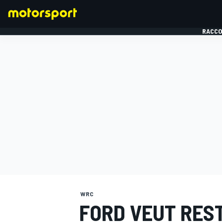
RACCO
FORMULE 1
WRC
FORD VEUT RES