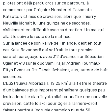
pilotes ont déjà perdu gros sur ce parcours, à
commencer par
Grégoire Munster
et
Takamoto
Katsuta
, victimes de crevaison, alors que
Thierry
Neuville
lâchait lui une quinzaine de secondes,
visiblement en difficulté avec sa direction. Un mal qui
allait le suivre le reste de la matinée.
Sur la lancée de son Rallye de Finlande, c'est en tout
cas
Kalle Rovanperä
qui s'offrait le tout premier
scratch paraguayen, avec 3"2 d'avance sur
Sébastien
Ogier
et 4"8 sur le duo
Sami Pajari
/
Adrien Fourmaux
.
Elfyn Evans
et
Ott Tänak
lâchaient, eux, autour de huit
secondes.
L'ES2 (Nueva Alborada 1, 19,25 km) allait être le théâtre
d'un balayage plus important pénalisant quelques peu
les leaders. Le clan Toyota allait connaître une nouvelle
crevaison, cette fois-ci pour Ogier à l'arrière-droit,
faisant perdre à l'octuple champion plus de 30