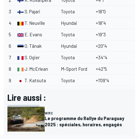
3
S. Pajari
Toyota
+18"0
4
T. Neuville
Hyundai
+18"4
5
E. Evans
Toyota
+19"3
6
O. Tänak
Hyundai
+20"4
7
S. Ogier
Toyota
+34"4
8
J. McErlean
M-Sport
Ford
+42"5
9
T. Katsuta
Toyota
+1'09"4
Lire aussi :
WRC
Le programme du Rallye du Paraguay
2025 : spéciales, horaires, engagés