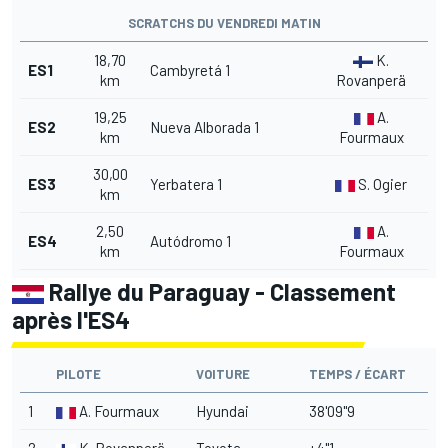
SCRATCHS DU VENDREDI MATIN
18,70
K.
ES1
Cambyretá 1
km
Rovanperä
19,25
A.
ES2
Nueva Alborada 1
km
Fourmaux
30,00
ES3
Yerbatera 1
S. Ogier
km
2,50
A.
ES4
Autódromo 1
km
Fourmaux
Rallye du Paraguay - Classement
après l'ES4
PILOTE
VOITURE
TEMPS / ÉCART
1
A. Fourmaux
Hyundai
38'09"9
2
K. Rovanperä
Toyota
+4"1