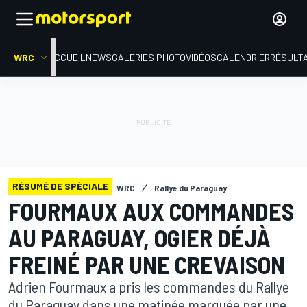
WRC
ACCUEIL
NEWS
GALERIES PHOTO
VIDÉOS
CALENDRIER
RÉSULT
RÉSUMÉ DE SPÉCIALE
WRC
Rallye du Paraguay
FOURMAUX AUX COMMANDES
AU PARAGUAY, OGIER DÉJÀ
FREINÉ PAR UNE CREVAISON
Adrien Fourmaux a pris les commandes du Rallye
du Paraguay dans une matinée marquée par une