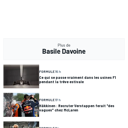
Plus de
Basile Davoine
FORMULE 1
5 h
Ce qui se passe vraiment dans les usines F1
pendant la trêve estivale
FORMULE 1
7 h
Häkkinen : Recruter Verstappen ferait "des
vagues" chez McLaren