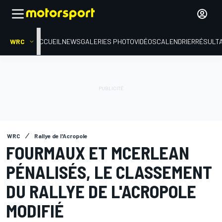
WRC
ACCUEIL
NEWS
GALERIES PHOTO
VIDÉOS
CALENDRIER
RÉSULT
WRC
Rallye de l'Acropole
FOURMAUX ET MCERLEAN
PÉNALISÉS, LE CLASSEMENT
DU RALLYE DE L'ACROPOLE
MODIFIÉ