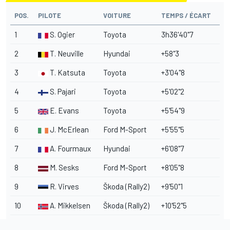
POS.
PILOTE
VOITURE
TEMPS / ÉCART
1
S. Ogier
Toyota
3h36'40"7
2
T. Neuville
Hyundai
+58"3
3
T. Katsuta
Toyota
+3'04"8
4
S. Pajari
Toyota
+5'02"2
5
E. Evans
Toyota
+5'54"9
6
J. McErlean
Ford
M-Sport
+5'55"5
7
A. Fourmaux
Hyundai
+6'08"7
8
M. Sesks
Ford M-Sport
+8'05"8
9
R. Virves
Škoda (Rally2)
+9'50"1
10
A. Mikkelsen
Škoda (Rally2)
+10'52"5