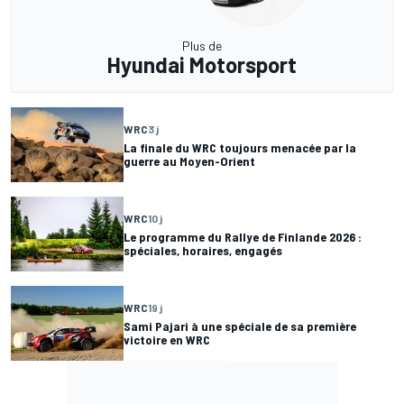
Plus de
Hyundai Motorsport
WRC
3 j
La finale du WRC toujours menacée par la
guerre au Moyen-Orient
WRC
10 j
Le programme du Rallye de Finlande 2026 :
spéciales, horaires, engagés
WRC
19 j
Sami Pajari à une spéciale de sa première
victoire en WRC