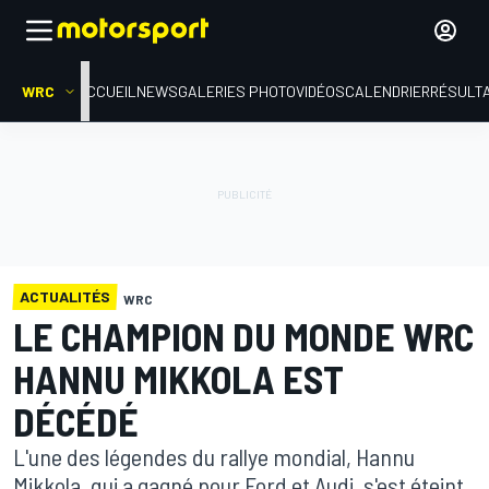
WRC
ACCUEIL
NEWS
GALERIES PHOTO
VIDÉOS
CALENDRIER
RÉSULT
ACTUALITÉS
WRC
LE CHAMPION DU MONDE WRC
HANNU MIKKOLA EST
DÉCÉDÉ
L'une des légendes du rallye mondial, Hannu
Mikkola, qui a gagné pour Ford et Audi, s'est éteint