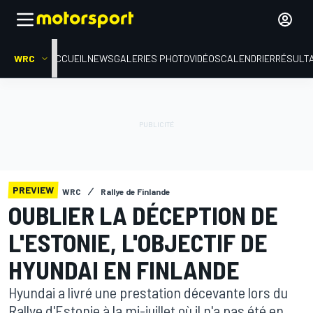
WRC
ACCUEIL
NEWS
GALERIES PHOTO
VIDÉOS
CALENDRIER
RÉSULT
PREVIEW
WRC
Rallye de Finlande
OUBLIER LA DÉCEPTION DE
L'ESTONIE, L'OBJECTIF DE
HYUNDAI EN FINLANDE
Hyundai a livré une prestation décevante lors du
Rallye d'Estonie à la mi-juillet où il n'a pas été en