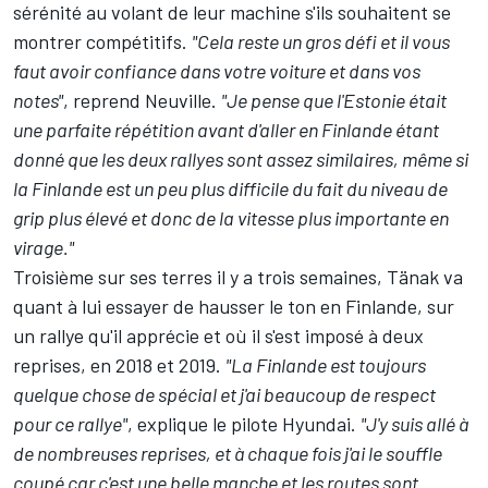
sérénité au volant de leur machine s'ils souhaitent se
montrer compétitifs.
"Cela reste un gros défi et il vous
faut avoir confiance dans votre voiture et dans vos
notes"
, reprend Neuville.
"Je pense que l'Estonie était
une parfaite répétition avant d'aller en Finlande étant
donné que les deux rallyes sont assez similaires, même si
la Finlande est un peu plus difficile du fait du niveau de
grip plus élevé et donc de la vitesse plus importante en
virage."
Troisième sur ses terres il y a trois semaines, Tänak va
quant à lui essayer de hausser le ton en Finlande, sur
un rallye qu'il apprécie et où il s'est imposé à deux
reprises, en 2018 et 2019.
"La Finlande est toujours
quelque chose de spécial et j'ai beaucoup de respect
pour ce rallye"
, explique le pilote Hyundai.
"J'y suis allé à
de nombreuses reprises, et à chaque fois j'ai le souffle
coupé car c'est une belle manche et les routes sont