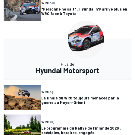
WRC
3 m
"Personne ne sait" : Hyundai n'y arrive plus en
WRC face à Toyota
Plus de
Hyundai Motorsport
WRC
3 j
La finale du WRC toujours menacée par la
guerre au Moyen-Orient
WRC
10 j
Le programme du Rallye de Finlande 2026 :
spéciales, horaires, engagés