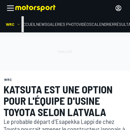
WRC
ACCUEIL
NEWS
GALERIES PHOTO
VIDÉOS
CALENDRIER
RÉSULT
WRC
KATSUTA EST UNE OPTION
POUR L'ÉQUIPE D'USINE
TOYOTA SELON LATVALA
Le probable départ d'Esapekka Lappi de chez
Toyota pourrait amener le constructeur japonais à