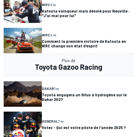
WRC
3 m
Katsuta vainqueur mais désolé pour Neuville :
"J'ai mal pour lui"
WRC
4 m
Comment la première victoire de Katsuta en
WRC change son état d'esprit
Plus de
Toyota Gazoo Racing
DAKAR
1 m
Toyota engagera un Hilux à hydrogène sur le
Dakar 2027
GENERAL
7 m
Votez - Qui est votre pilote de l'année 2025 ?