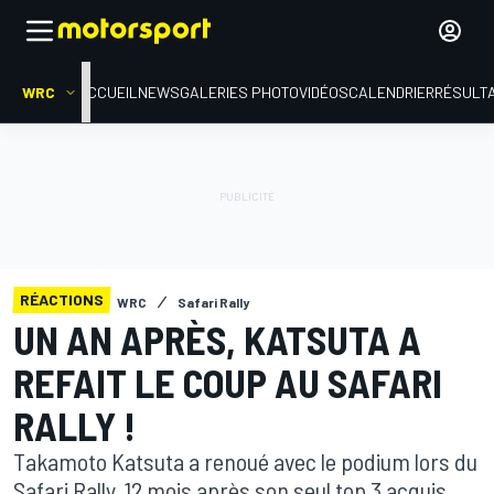
WRC
ACCUEIL
NEWS
GALERIES PHOTO
VIDÉOS
CALENDRIER
RÉSULT
RÉACTIONS
WRC
Safari Rally
UN AN APRÈS, KATSUTA A
REFAIT LE COUP AU SAFARI
RALLY !
Takamoto Katsuta a renoué avec le podium lors du
Safari Rally, 12 mois après son seul top 3 acquis