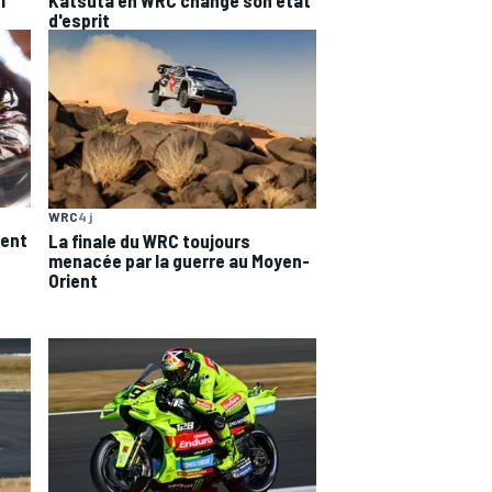
i"
Katsuta en WRC change son état
d'esprit
WRC
4 j
tent
La finale du WRC toujours
menacée par la guerre au Moyen-
Orient