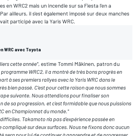
es en WRC2 mais un incendie sur sa Fiesta l'en a
Par ailleurs, il s'est également imposé sur deux manches
avait participé avec la Yaris WRC.
 en WRC avec Toyota
iers cette année"
, estime Tommi Mäkinen, patron du
 programme WRC2, il a montré de très bons progrès en
s part à ses premiers rallyes avec la Yaris WRC dans le
très bien passé. C'est pour cette raison que nous sommes
l'étape suivante. Nous attendions pour finaliser son
n de sa progression, et c'est formidable que nous puissions
WRC en Championnat du monde."
 difficiles. Takamoto n'a pas d'expérience passée en
ye compliqué sur deux surfaces. Nous ne fixons donc aucun
rité sera pour lui de continuer à apprendre et de progresser