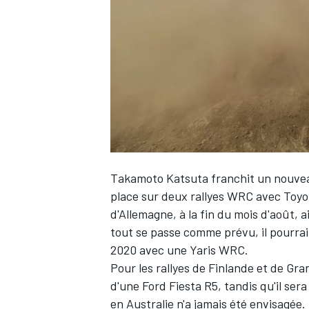
WRC
Takamoto Katsuta
franchit un nouvea
place sur deux rallyes WRC avec Toyota
d'Allemagne, à la fin du mois d'août, a
tout se passe comme prévu, il pourr
WEC
2020 avec une Yaris WRC.
Pour les rallyes de Finlande et de Gra
d'une Ford Fiesta R5, tandis qu'il ser
en Australie n'a jamais été envisagée.