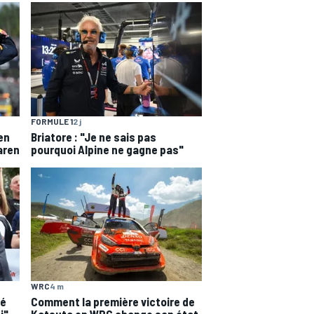
FORMULE 1
2 j
en
Briatore : "Je ne sais pas
aren
pourquoi Alpine ne gagne pas"
WRC
4 m
lé
Comment la première victoire de