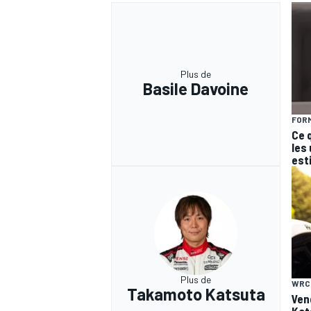
Plus de
Basile Davoine
FORM
Ce 
les
est
Plus de
WRC
Takamoto Katsuta
Ven