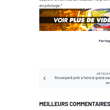
en pilotage."
Partag
ARTICLE
Rovanperä prêt à faire le grand s
av
MEILLEURS COMMENTAIRE