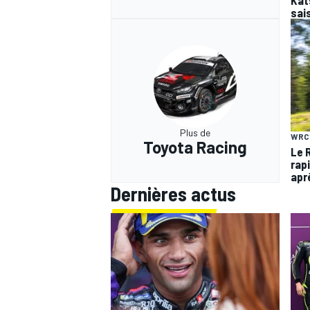
Kats
sai
Plus de
WRC
Toyota Racing
Le R
rap
apr
Dernières actus