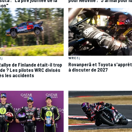
uta : "La pire journée de la
pour Neuville : "J'ai mal pour lu
son"
WRC
3 j
1 j
Rovanperä et Toyota s'apprê
allye de Finlande était-il trop
à discuter de 2027
ide ? Les pilotes WRC divisés
ès les accidents