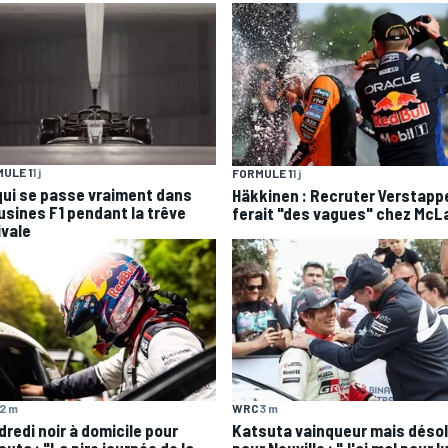
ULE 1
1 j
FORMULE 1
1 j
qui se passe vraiment dans
Häkkinen : Recruter Verstapp
 usines F1 pendant la trêve
ferait "des vagues" chez McL
ivale
2 m
WRC
3 m
dredi noir à domicile pour
Katsuta vainqueur mais déso