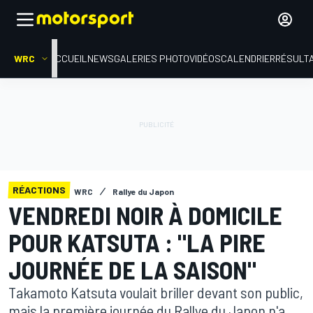
WRC
ACCUEIL
NEWS
GALERIES PHOTO
VIDÉOS
CALENDRIER
RÉSULT
RÉACTIONS
WRC
Rallye du Japon
VENDREDI NOIR À DOMICILE
POUR KATSUTA : "LA PIRE
JOURNÉE DE LA SAISON"
Takamoto Katsuta voulait briller devant son public,
mais la première journée du Rallye du Japon n'a