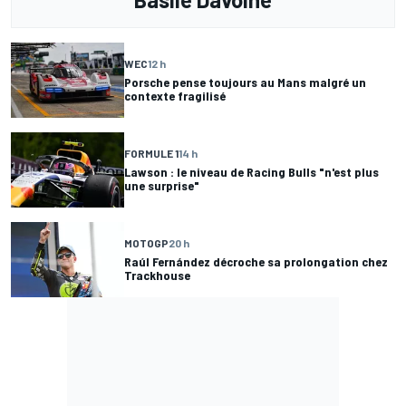
WEC
12 h
Porsche pense toujours au Mans malgré un
contexte fragilisé
FORMULE 1
14 h
Lawson : le niveau de Racing Bulls "n'est plus
une surprise"
MOTOGP
20 h
Raúl Fernández décroche sa prolongation chez
Trackhouse