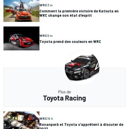
WRC
3 m
Comment la première victoire de Katsuta en
WRC change son état d'esprit
WRC
6 m
Toyota prend des couleurs en WRC
Plus de
Toyota Racing
WRC
15 h
Rovanperä et Toyota s'apprêtent à discuter de
2027