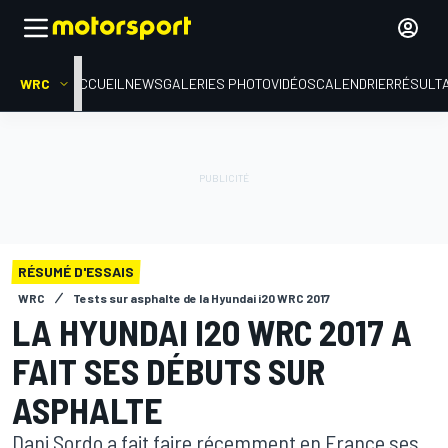
WRC
ACCUEIL
NEWS
GALERIES PHOTO
VIDÉOS
CALENDRIER
RÉSULT
RÉSUMÉ D'ESSAIS
WRC
Tests sur asphalte de la Hyundai i20 WRC 2017
LA HYUNDAI I20 WRC 2017 A
FAIT SES DÉBUTS SUR
ASPHALTE
Dani Sordo a fait faire récemment en France ses