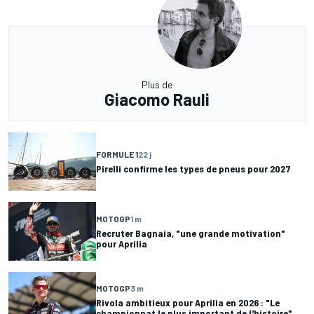
Plus de
Giacomo Rauli
FORMULE 1
22 j
Pirelli confirme les types de pneus pour 2027
MOTOGP
1 m
Recruter Bagnaia, "une grande motivation"
pour Aprilia
MOTOGP
3 m
Rivola ambitieux pour Aprilia en 2026 : "Le
championnat le plus important de l'histoire"