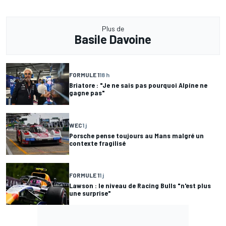
Plus de
Basile Davoine
FORMULE 1
18 h
Briatore : "Je ne sais pas pourquoi Alpine ne
gagne pas"
WEC
1 j
Porsche pense toujours au Mans malgré un
contexte fragilisé
FORMULE 1
1 j
Lawson : le niveau de Racing Bulls "n'est plus
une surprise"