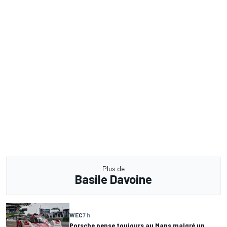
Plus de
Basile Davoine
WEC
7 h
Porsche pense toujours au Mans malgré un