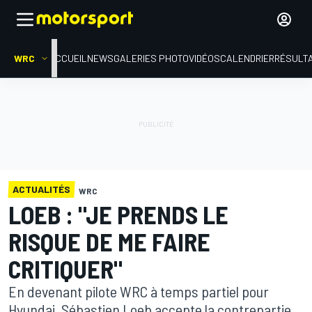
WRC
ACCUEIL
NEWS
GALERIES PHOTO
VIDÉOS
CALENDRIER
RÉSULT
ACTUALITÉS
WRC
LOEB : "JE PRENDS LE
RISQUE DE ME FAIRE
CRITIQUER"
En devenant pilote WRC à temps partiel pour
Hyundai, Sébastien Loeb accepte la contrepartie