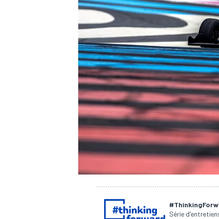
WRC
WEC
#ThinkingForw
Série d'entretie