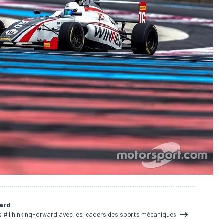
ard
ns #ThinkingForward avec les leaders des sports mécaniques