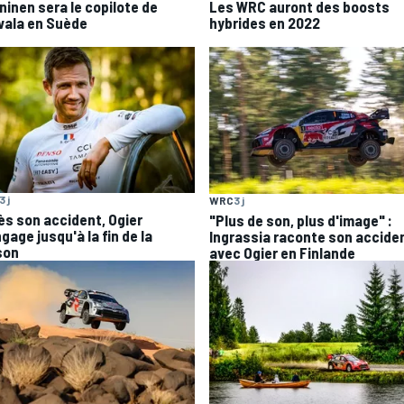
ninen sera le copilote de
Les WRC auront des boosts
vala en Suède
hybrides en 2022
3 j
WRC
3 j
ès son accident, Ogier
"Plus de son, plus d'image" :
gage jusqu'à la fin de la
Ingrassia raconte son accide
son
avec Ogier en Finlande