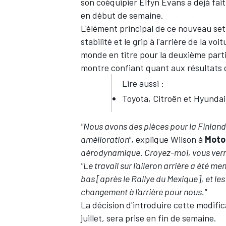
son coéquipier
Elfyn Evans
a déjà fait
en début de semaine.
L'élément principal de ce nouveau set-u
stabilité et le grip à l'arrière de la v
monde en titre pour la deuxième parti
montre confiant quant aux résultats q
Lire aussi :
Toyota, Citroën et Hyundai
"Nous avons des pièces pour la Finlan
amélioration"
, explique Wilson à
Moto
aérodynamique. Croyez-moi, vous verrez 
"Le travail sur l'aileron arrière a été me
bas [après le Rallye du Mexique], et les
changement à l'arrière pour nous."
La décision d'introduire cette modifica
juillet, sera prise en fin de semaine.