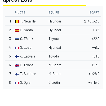
PILOTE
ÉQUIPE
ÉCART
1
T. Neuville
Hyundai
2:46:32.5
2
D. Sordo
Hyundai
+17.5
3
O. Tänak
Toyota
+22.0
4
S. Loeb
Hyundai
+41.7
5
J. Latvala
Toyota
+51.8
6
E. Evans
M-Sport
+1:13.1
7
T. Suninen
M-Sport
+1:28.2
8
S. Ogier
Citroën
+4:15.6