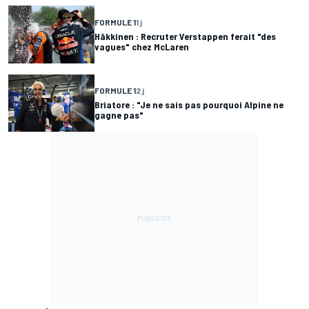
FORMULE 1
1 j
Häkkinen : Recruter Verstappen ferait "des
vagues" chez McLaren
FORMULE 1
2 j
Briatore : "Je ne sais pas pourquoi Alpine ne
gagne pas"