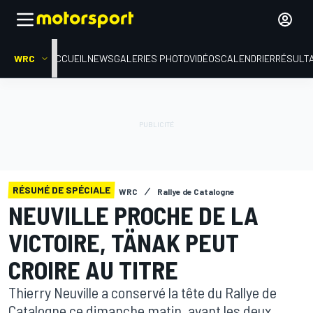
WRC
ACCUEIL
NEWS
GALERIES PHOTO
VIDÉOS
CALENDRIER
RÉSULT
RÉSUMÉ DE SPÉCIALE
WRC
Rallye de Catalogne
NEUVILLE PROCHE DE LA
VICTOIRE, TÄNAK PEUT
CROIRE AU TITRE
Thierry Neuville a conservé la tête du Rallye de
Catalogne ce dimanche matin, avant les deux