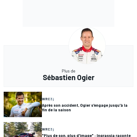
Plus de
Sébastien Ogier
WRC
3 j
Après son accident, Ogier s'engage jusqu'à la
fin de la saison
WRC
3 j
"Plus de son, plus d'image" : Ingrassia raconte