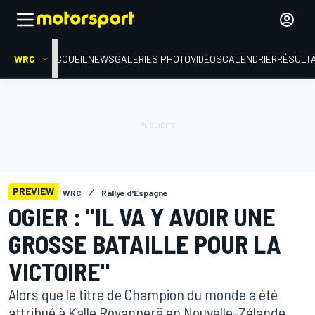
WRC
ACCUEIL
NEWS
GALERIES PHOTO
VIDÉOS
CALENDRIER
RÉSULT
PREVIEW
WRC
Rallye d'Espagne
OGIER : "IL VA Y AVOIR UNE
GROSSE BATAILLE POUR LA
VICTOIRE"
Alors que le titre de Champion du monde a été
attribué à Kalle Rovanperä en Nouvelle-Zélande,