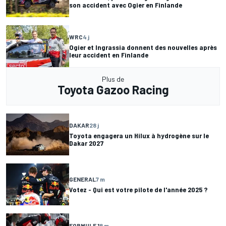
son accident avec Ogier en Finlande
WRC
4 j
Ogier et Ingrassia donnent des nouvelles après
leur accident en Finlande
Plus de
Toyota Gazoo Racing
DAKAR
28 j
Toyota engagera un Hilux à hydrogène sur le
Dakar 2027
GENERAL
7 m
Votez - Qui est votre pilote de l'année 2025 ?
FORMULE 1
8 m