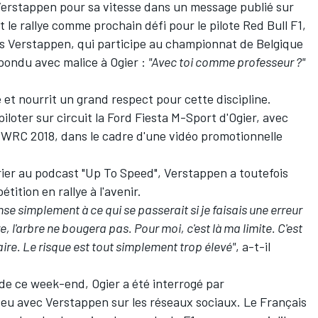
té Verstappen pour sa vitesse dans un message publié sur
 le rallye comme prochain défi pour le pilote Red Bull F1,
os Verstappen, qui participe au championnat de Belgique
épondu avec malice à Ogier
:
"Avec toi comme professeur ?"
 et nourrit un grand respect pour cette discipline.
piloter sur circuit la Ford Fiesta
M-Sport
d'Ogier, avec
re WRC 2018, dans le cadre d'une vidéo promotionnelle
rier au podcast "Up To Speed", Verstappen a toutefois
tition en rallye à l'avenir.
se simplement à ce qui se passerait si je faisais une erreur
e, l'arbre ne bougera pas. Pour moi, c'est là ma limite. C'est
ire. Le risque est tout simplement trop élevé"
, a-t-il
de ce week-end, Ogier a été interrogé par
a eu avec Verstappen sur les réseaux sociaux. Le Français