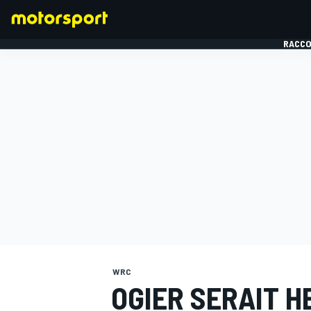
RACCO
FORMULE 1
WRC
OGIER SERAIT H