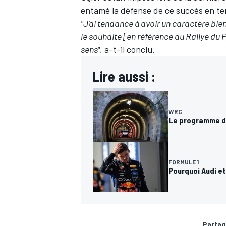
entamé la défense de ce succès en t
"J'ai tendance à avoir un caractère bi
le souhaite [en référence au Rallye du P
sens"
, a-t-il conclu.
Lire aussi :
WRC
Le programme du
FORMULE 1
Pourquoi Audi et
Partag