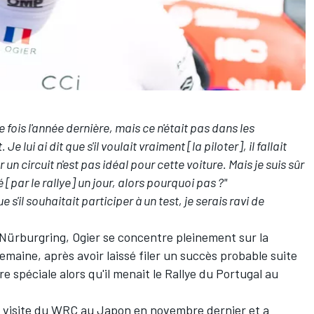
 fois l'année dernière, mais ce n'était pas dans les
t. Je lui ai dit que s'il voulait vraiment [la piloter], il fallait
 un circuit n'est pas idéal pour cette voiture. Mais je suis sûr
 [par le rallye] un jour, alors pourquoi pas
?"
 que s'il souhaitait participer à un test, je serais ravi de
 Nürburgring, Ogier se concentre pleinement sur la
emaine, après avoir laissé filer un succès probable
suite
re spéciale
alors qu'il menait le Rallye du Portugal au
re visite du WRC au Japon
en novembre dernier et a