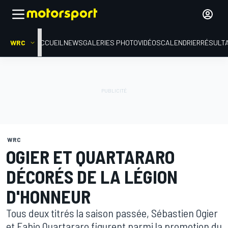
WRC
ACCUEIL
NEWS
GALERIES PHOTO
VIDÉOS
CALENDRIER
RÉSULT
WRC
OGIER ET QUARTARARO
DÉCORÉS DE LA LÉGION
D'HONNEUR
Tous deux titrés la saison passée, Sébastien Ogier
et Fabio Quartararo figurent parmi la promotion du