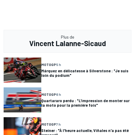
Plus de
Vincent Lalanne-Sicaud
MOTOGP
5 h
Márquez en délicatesse à Silverstone : "Je suis
loin du podium"
MOTOGP
6 h
Quartararo perdu : "L'impression de monter sur
la moto pour la première fois"
MOTOGP
7 h
Steiner : "À l'heure actuelle, Viñales n'a pas été
renvoyé"