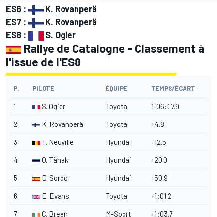
ES6 :
K. Rovanperä
ES7 :
K. Rovanperä
ES8 :
S. Ogier
Rallye de Catalogne - Classement à
l'issue de l'ES8
P.
PILOTE
ÉQUIPE
TEMPS/ÉCART
1
S. Ogier
Toyota
1:06:07.9
2
K. Rovanperä
Toyota
+4.8
3
T. Neuville
Hyundai
+12.5
4
O. Tänak
Hyundai
+20.0
5
D. Sordo
Hyundai
+50.9
6
E. Evans
Toyota
+1:01.2
7
C. Breen
M-Sport
+1:03.7