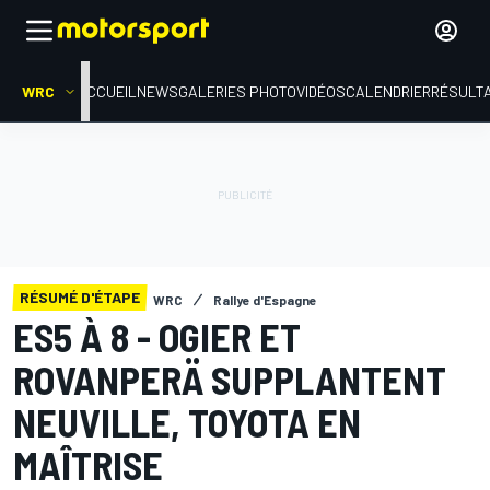
WRC
ACCUEIL
NEWS
GALERIES PHOTO
VIDÉOS
CALENDRIER
RÉSULT
RÉSUMÉ D'ÉTAPE
WRC
Rallye d'Espagne
ES5 À 8 - OGIER ET
ROVANPERÄ SUPPLANTENT
NEUVILLE, TOYOTA EN
MAÎTRISE