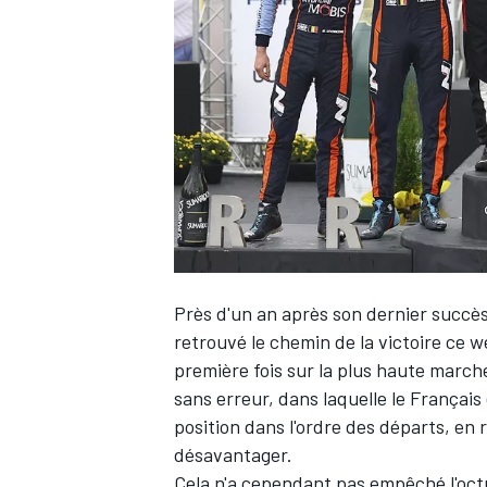
WRC
Près d'un an après son dernier succè
retrouvé le chemin de la victoire ce
première fois sur la plus haute march
WEC
sans erreur, dans laquelle le Françai
position dans l'ordre des départs, en r
désavantager.
Cela n'a cependant pas empêché l'oct