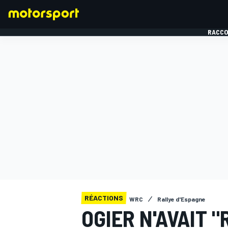
RACCO
FORMULE 1
RÉACTIONS
WRC
Rallye d'Espagne
OGIER N'AVAIT "