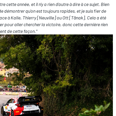
e cette année, et il n'y a rien d'autre à dire à ce sujet. Bien
 de démontrer qu'on est toujours rapides, et je suis fier de
ce à Kalle, Thierry [Neuville] ou Ott [Tänak]. Cela a été
 pour aller chercher la victoire, donc cette dernière n'en
ent de cette façon."