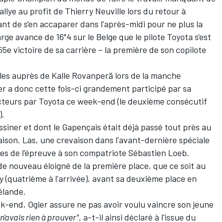
llye au profit de
Thierry Neuville
lors du retour à
ant de s'en accaparer dans l'après-midi pour ne plus la
rge avance de 16"4 sur le Belge que le pilote Toyota s'est
55e victoire de sa carrière – la première de son copilote
èles auprès de
Kalle Rovanperä
lors de la manche
r a donc cette fois-ci grandement participé par sa
ructeurs par Toyota ce week-end (le deuxième consécutif
).
ssiner et dont le Gapençais était déjà passé tout près au
ison. Las, une crevaison dans l'avant-dernière spéciale
ênes de l'épreuve à son compatriote
Sébastien Loeb
.
de nouveau éloigné de la première place, que ce soit au
y (quatrième à l'arrivée), avant sa deuxième place en
élande.
k-end, Ogier assure ne pas avoir voulu vaincre son jeune
 n'avais rien à prouver"
, a-t-il ainsi déclaré à l'issue du