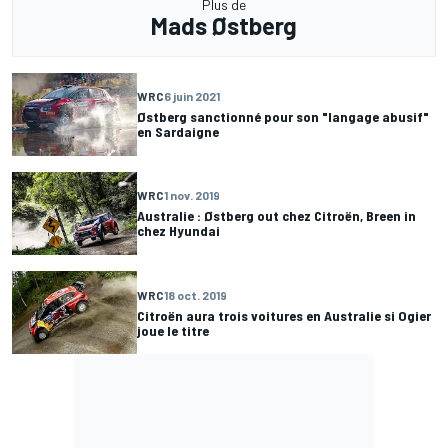
Plus de
Mads Østberg
WRC
6 juin 2021
Østberg sanctionné pour son "langage abusif"
en Sardaigne
WRC
1 nov. 2019
Australie : Østberg out chez Citroën, Breen in
chez Hyundai
WRC
18 oct. 2019
Citroën aura trois voitures en Australie si Ogier
joue le titre