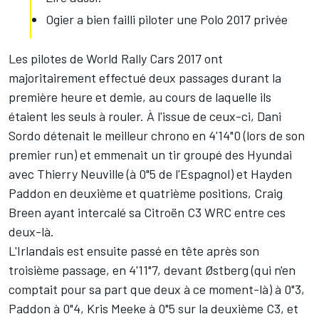
Ogier a bien failli piloter une Polo 2017 privée
Les pilotes de World Rally Cars 2017 ont
majoritairement effectué deux passages durant la
première heure et demie, au cours de laquelle ils
étaient les seuls à rouler. À l'issue de ceux-ci,
Dani
Sordo
détenait le meilleur chrono en 4'14"0 (lors de son
premier run) et emmenait un tir groupé des Hyundai
avec
Thierry Neuville
(à 0"5 de l'Espagnol) et
Hayden
Paddon
en deuxième et quatrième positions,
Craig
Breen
ayant intercalé sa Citroën C3 WRC entre ces
deux-là.
L'Irlandais est ensuite passé en tête après son
troisième passage, en 4'11"7, devant Østberg (qui n'en
comptait pour sa part que deux à ce moment-là) à 0"3,
Paddon à 0"4,
Kris Meeke
à 0"5 sur la deuxième C3, et