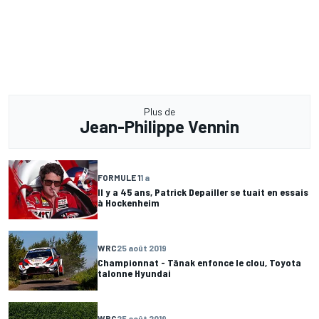
Plus de
Jean-Philippe Vennin
FORMULE 1
1 a
Il y a 45 ans, Patrick Depailler se tuait en essais
à Hockenheim
WRC
25 août 2019
Championnat - Tänak enfonce le clou, Toyota
talonne Hyundai
WRC
25 août 2019