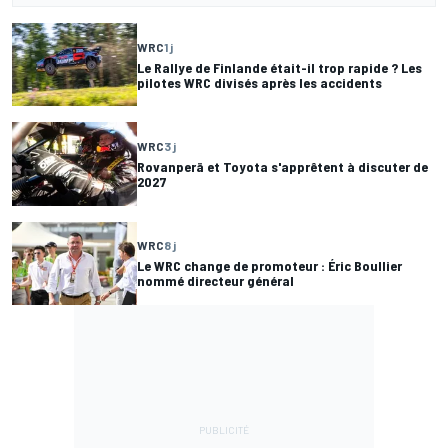
WRC
1 j
Le Rallye de Finlande était-il trop rapide ? Les
pilotes WRC divisés après les accidents
WRC
3 j
Rovanperä et Toyota s'apprêtent à discuter de
2027
WRC
8 j
Le WRC change de promoteur : Éric Boullier
nommé directeur général