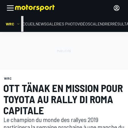
WRC
ACCUEIL
NEWS
GALERIES PHOTO
VIDÉOS
CALENDRIER
RÉSULT
WRC
OTT TÄNAK EN MISSION POUR
TOYOTA AU RALLY DI ROMA
CAPITALE
Le champion du monde des rallyes 2019
participera la semaine prochaine à une manche du