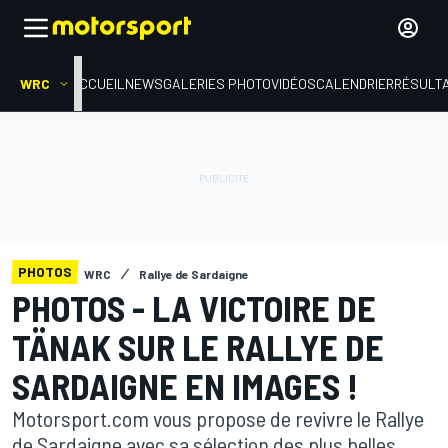
WRC
ACCUEIL
NEWS
GALERIES PHOTO
VIDÉOS
CALENDRIER
RÉSULT
PHOTOS
WRC
Rallye de Sardaigne
PHOTOS - LA VICTOIRE DE
TÄNAK SUR LE RALLYE DE
SARDAIGNE EN IMAGES !
Motorsport.com vous propose de revivre le Rallye
de Sardaigne avec sa sélection des plus belles