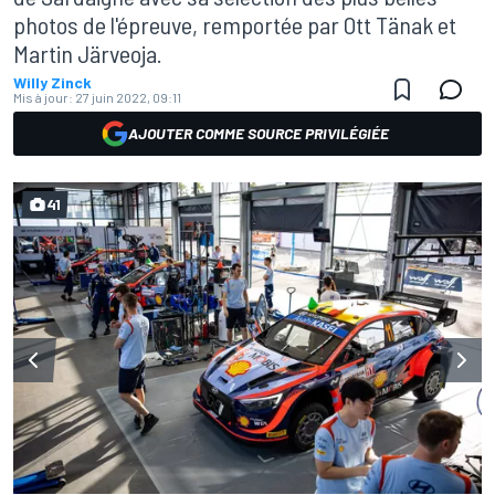
photos de l'épreuve, remportée par Ott Tänak et
Martin Järveoja.
Willy Zinck
Mis à jour:
27 juin 2022, 09:11
AJOUTER COMME SOURCE PRIVILÉGIÉE
41