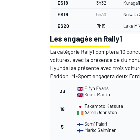
ES18
3h32
Kuragai
ES19
5h30
Nukata 
ES20
7h15
Lake Mi
Les engagés en Rally1
AUTRES CHAMPIONNATS
La catégorie Rally1 comptera 10 conc
voitures, avec la présence de du non
Hyundai se présente avec trois voiture
Paddon. M-Sport engagera deux Ford 
Elfyn Evans
33
Scott Martin
Takamoto Katsuta
18
Aaron Johnston
Sami Pajari
5
Marko Salminen