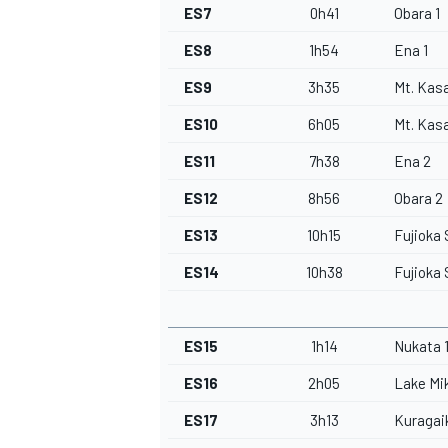
ES7
0h41
Obara 1
ES8
1h54
Ena 1
ES9
3h35
Mt. Kasa
ES10
6h05
Mt. Kasa
ES11
7h38
Ena 2
ES12
8h56
Obara 2
ES13
10h15
Fujioka 
ES14
10h38
Fujioka
ES15
1h14
Nukata 
ES16
2h05
Lake Mi
ES17
3h13
Kuragai