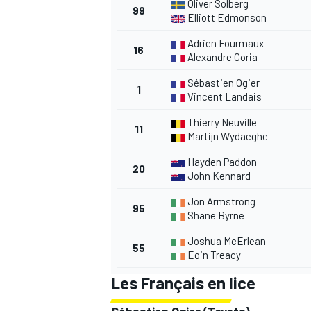
Oliver Solberg
99
Elliott Edmonson
Adrien Fourmaux
16
Alexandre Coria
Sébastien Ogier
1
Vincent Landais
Thierry Neuville
11
Martijn Wydaeghe
Hayden Paddon
20
John Kennard
Jon Armstrong
95
Shane Byrne
Joshua McErlean
55
Eoin Treacy
Les Français en lice