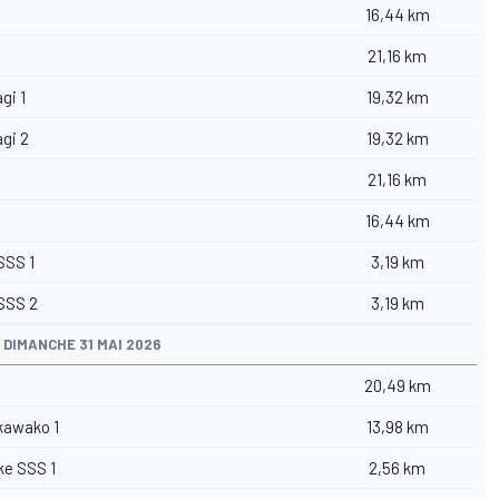
16,44 km
21,16 km
gi 1
19,32 km
gi 2
19,32 km
21,16 km
16,44 km
SSS 1
3,19 km
 SSS 2
3,19 km
DIMANCHE 31 MAI 2026
1
20,49 km
kawako 1
13,98 km
ke SSS 1
2,56 km