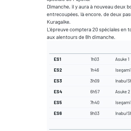
Dimanche, il y aura à nouveau deux bo
entrecoupées, là encore, de deux pass
Kuragaike.
L'épreuve comptera 20 spéciales en to
aux alentours de 8h dimanche.
ES1
1h03
Asuke 1
ES2
1h46
Isegami'
ES3
3h09
Inabu/Sh
ES4
6h57
Asuke 2
ES5
7h40
Isegami'
ES6
9h03
Inabu/Sh