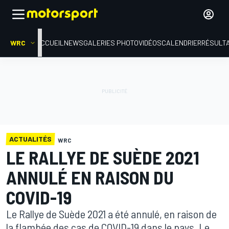
WRC
ACCUEIL
NEWS
GALERIES PHOTO
VIDÉOS
CALENDRIER
RÉSULT
ACTUALITÉS
WRC
LE RALLYE DE SUÈDE 2021
ANNULÉ EN RAISON DU
COVID-19
Le Rallye de Suède 2021 a été annulé, en raison de
la flambée des cas de COVID-19 dans le pays. Le