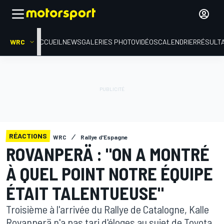
WRC
ACCUEIL
NEWS
GALERIES PHOTO
VIDÉOS
CALENDRIER
RÉSULT
RÉACTIONS
WRC
Rallye d'Espagne
ROVANPERÄ : "ON A MONTRÉ
À QUEL POINT NOTRE ÉQUIPE
ÉTAIT TALENTUEUSE"
Troisième à l'arrivée du Rallye de Catalogne, Kalle
Rovanperä n'a pas tari d'éloges au sujet de Toyota,