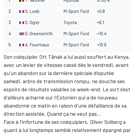
2
S. Loeb
M-Sport Ford
+0.8
3
S. Ogier
Toyota
+6.1
4
G. Greensmith
M-Sport Ford
+10.4
5
A. Fourmaux
M-Sport Ford
+10.9
Son coéquipier
Ott Tänak
a lui aussi souffert au Kenya,
avec un levier de vitesses cassé dès le vendredi, avant
qu'un abandon sur la dernière spéciale disputée
samedi, arbre de transmission rompu, ne douche ses
espoirs de résultats valables ce week-end. Le sort s'est
d'ailleurs acharné sur l'Estonien qui a de nouveau
abandonné ce matin en raison d'une défaillance de sa
direction assistée. Quand ça ne veut pas…
Face à l'infortune de ses coéquipiers,
Oliver Solberg
a
quant à lui longtemps semblé relativement épargné par