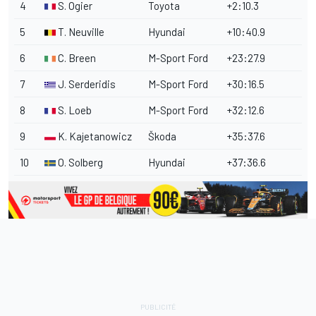
4
S. Ogier
Toyota
+2:10.3
5
T. Neuville
Hyundai
+10:40.9
6
C. Breen
M-Sport
Ford
+23:27.9
7
J. Serderidis
M-Sport Ford
+30:16.5
8
S. Loeb
M-Sport Ford
+32:12.6
9
K. Kajetanowicz
Škoda
+35:37.6
10
O. Solberg
Hyundai
+37:36.6