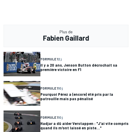
Plus de
Fabien Gaillard
FORMULE 1
2 j
Il y a 20 ans, Jenson Button décrochait sa
première victoire en F1
FORMULE 1
10 j
Pourquoi Pérez a (encore) été pris par la
patrouille mais pas pénalisé
FORMULE 1
10 j
Hadjar a dû aider Verstappen : "J'ai vite compris
quand ils m'ont laissé en piste..."