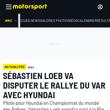
WRC
ACCUEIL
NEWS
GALERIES PHOTO
VIDÉOS
CALENDRIER
RÉSULT
ACTUALITÉS
WRC
SÉBASTIEN LOEB VA
DISPUTER LE RALLYE DU VAR
AVEC HYUNDAI
Pilote pour Hyundai en Championnat du monde
des Rallyes, Sébastien Loeb prendra part à la 65e