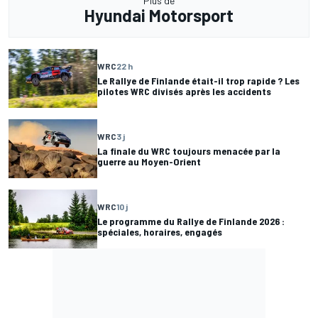
Plus de
Hyundai Motorsport
WRC
22 h
Le Rallye de Finlande était-il trop rapide ? Les
pilotes WRC divisés après les accidents
WRC
3 j
La finale du WRC toujours menacée par la
guerre au Moyen-Orient
WRC
10 j
Le programme du Rallye de Finlande 2026 :
spéciales, horaires, engagés