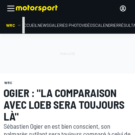
WRC
ACCUEIL
NEWS
GALERIES PHOTO
VIDÉOS
CALENDRIER
RÉSULT
WRC
OGIER : "LA COMPARAISON
AVEC LOEB SERA TOUJOURS
LÀ"
Sébastien Ogier en est bien conscient, son
palmarès rutilant sera toujours comparé à celui de