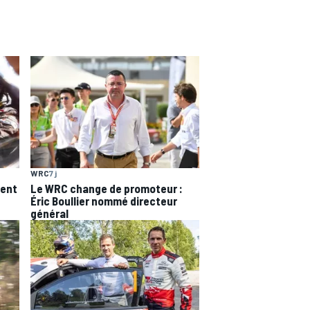
WRC
7 j
tent
Le WRC change de promoteur :
Éric Boullier nommé directeur
général