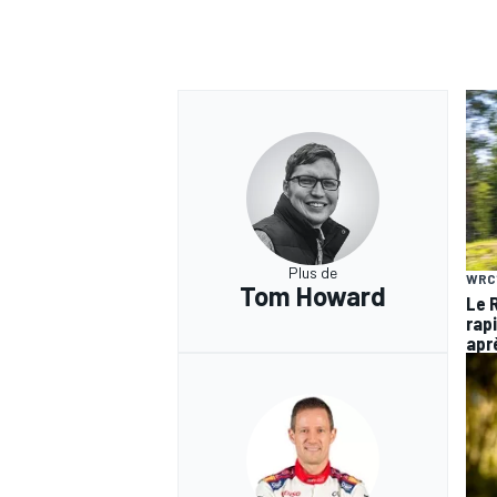
Plus de
WRC
Tom Howard
Le R
rap
apr