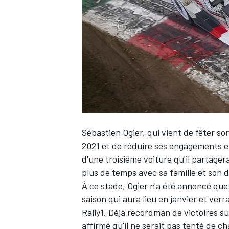
WRC
Sébastien Ogier
, qui vient de fêter so
2021 et de réduire ses engagements e
d'une troisième voiture qu'il partage
plus de temps avec sa famille et son dé
WEC
À ce stade, Ogier n'a été annoncé que
saison qui aura lieu en janvier et ver
Rally1. Déjà recordman de victoires s
affirmé qu'il ne serait pas tenté de ch