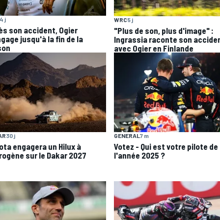
4 j
WRC
5 j
ès son accident, Ogier
"Plus de son, plus d'image" :
gage jusqu'à la fin de la
Ingrassia raconte son accide
son
avec Ogier en Finlande
GENERAL
7 m
AR
30 j
Votez - Qui est votre pilote de
ota engagera un Hilux à
l'année 2025 ?
rogène sur le Dakar 2027