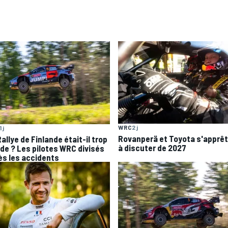
WRC
2 j
1 j
Rovanperä et Toyota s'apprê
allye de Finlande était-il trop
à discuter de 2027
ide ? Les pilotes WRC divisés
ès les accidents