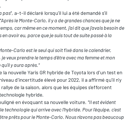
.
a pas",
a-t-il déclaré lorsqu'il lui a été demandé s'il
"Après le Monte-Carlo, il y a de grandes chances que je ne
temps, car même en ce moment, j'ai dit que j'avais besoin de
s en avoir eu, parce que je suis tout de suite passé à la
e Monte-Carlo est le seul qui soit fixé dans le calendrier,
 je veux prendre le temps d'être avec ma femme et mon
qu'il y aura après."
 la nouvelle Yaris GR hybride de Toyota lors d'un test en
niveau d'incertitude élevé pour 2022
, il a affirmé qu'il n'y
allye de la saison, alors que les équipes s'efforcent
 technologie hybride.
souligné en évoquant sa nouvelle voiture.
"Il est évident
le technologie qui arrive avec l'hybride. Pour l'équipe, c'est
'être prêts pour le Monte-Carlo. Nous n'avons pas beaucoup