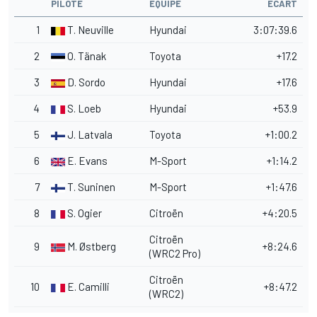
PILOTE
ÉQUIPE
ÉCART
1
T. Neuville
Hyundai
3:07:39.6
2
O. Tänak
Toyota
+17.2
3
D. Sordo
Hyundai
+17.6
4
S. Loeb
Hyundai
+53.9
5
J. Latvala
Toyota
+1:00.2
6
E. Evans
M-Sport
+1:14.2
7
T. Suninen
M-Sport
+1:47.6
8
S. Ogier
Citroën
+4:20.5
Citroën
9
M. Østberg
+8:24.6
(WRC2 Pro)
Citroën
10
E. Camilli
+8:47.2
(WRC2)