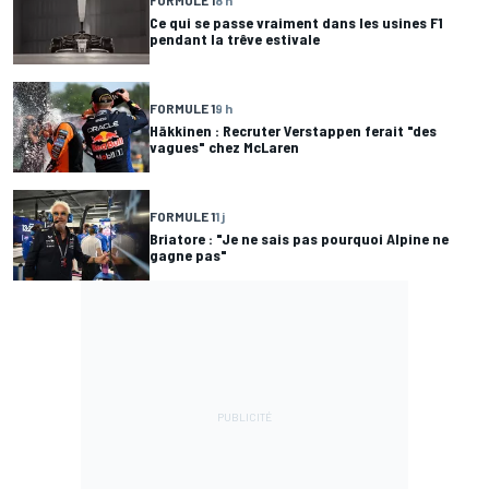
Ce qui se passe vraiment dans les usines F1
pendant la trêve estivale
FORMULE 1
9 h
Häkkinen : Recruter Verstappen ferait "des
vagues" chez McLaren
FORMULE 1
1 j
Briatore : "Je ne sais pas pourquoi Alpine ne
gagne pas"