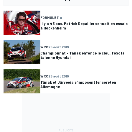
FORMULE 1
1 a
Il y a 45 ans, Patrick Depailler se tuait en essais
à Hockenheim
WRC
25 août 2019
Championnat - Tänak enfonce le clou, Toyota
talonne Hyundai
WRC
25 août 2019
Tänak et Järveoja s'imposent (encore) en
Allemagne