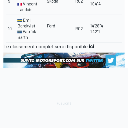
9
Škoda
RC2
Vincent
1'04"4
Landais
Emil
Bergkvist
Ford
14'28"4
10
RC2
Patrick
1'42"1
Barth
Le classement complet sera disponible
ici
.