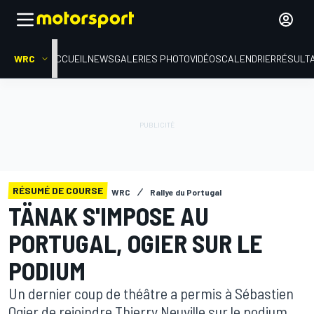
WRC
ACCUEIL
NEWS
GALERIES PHOTO
VIDÉOS
CALENDRIER
RÉSULT
RÉSUMÉ DE COURSE
WRC
Rallye du Portugal
TÄNAK S'IMPOSE AU
PORTUGAL, OGIER SUR LE
PODIUM
Un dernier coup de théâtre a permis à Sébastien
Ogier de rejoindre Thierry Neuville sur le podium,