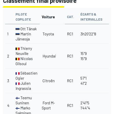
Classement final provisoire
PILOTE
ÉCARTS &
Voiture
CAT.
COPILOTE
INTERVALLES
Ott Tänak
1
Martin
Toyota
RC1
3h20'22"8
Järveoja
Thierry
Neuville
15"9
2
Hyundai
RC1
Nicolas
15"9
Gilsoul
Sébastien
Ogier
57"1
3
Citroën
RC1
Julien
41"2
Ingrassia
Teemu
Suninen
Ford M-
2'41"5
4
RC1
Marko
Sport
1'44"4
Salminen