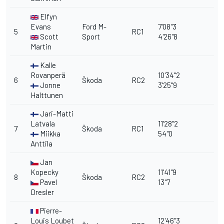
Elfyn
Evans
Ford M-
7'08"3
5
RC1
Scott
Sport
4'26"8
Martin
Kalle
Rovanperä
10'34"2
6
Škoda
RC2
Jonne
3'25"9
Halttunen
Jari-Matti
Latvala
11'28"2
7
Škoda
RC1
Miikka
54"0
Anttila
Jan
Kopecky
11'41"9
8
Škoda
RC2
Pavel
13"7
Dresler
Pierre-
Louis Loubet
12'46"3