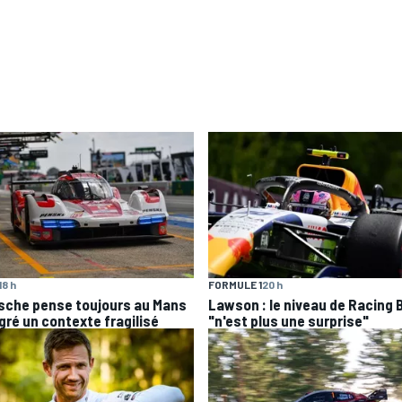
18 h
FORMULE 1
20 h
sche pense toujours au Mans
Lawson : le niveau de Racing B
gré un contexte fragilisé
"n'est plus une surprise"