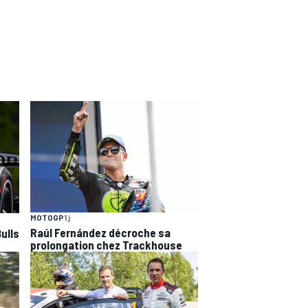
MOTOGP
1 j
Raúl Fernández décroche sa
ulls
prolongation chez Trackhouse