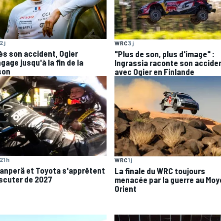
2 j
WRC
3 j
ès son accident, Ogier
"Plus de son, plus d'image" :
gage jusqu'à la fin de la
Ingrassia raconte son accide
son
avec Ogier en Finlande
21 h
WRC
1 j
anperä et Toyota s'apprêtent
La finale du WRC toujours
iscuter de 2027
menacée par la guerre au Moy
Orient