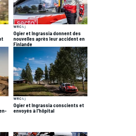
WRC
4 j
Ogier et Ingrassia donnent des
nt
nouvelles après leur accident en
Finlande
WRC
4 j
Ogier et Ingrassia conscients et
en-
envoyés à l'hôpital