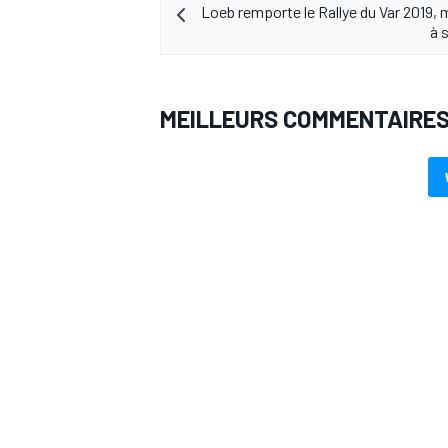
Loeb remporte le Rallye du Var 2019, 
à s
MEILLEURS COMMENTAIRE
AUTRES CHAMPIONNATS