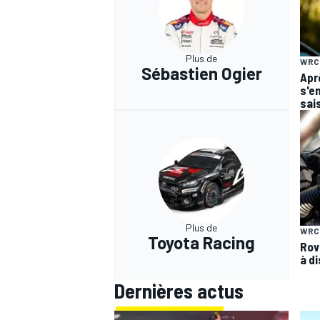
Plus de
WRC
Sébastien Ogier
Apr
s'en
sai
Plus de
WRC
Toyota Racing
Rov
à d
Dernières actus