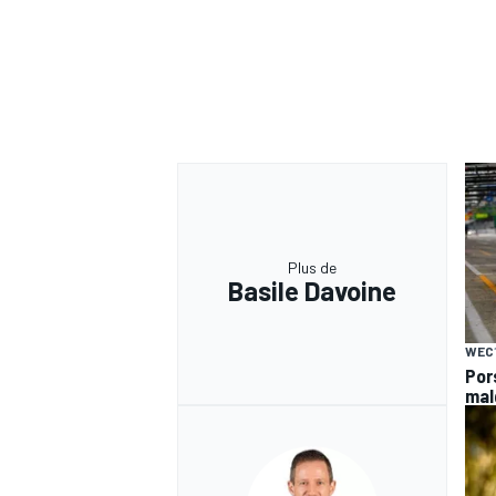
Plus de
Basile Davoine
WEC
Por
mal