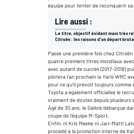
équipe pour tenter de reconquérir sa
Lire aussi :
Le titre, objectif évident mais très r
Citroën : les raisons d'un départ bruta
Passé une première fois chez Citroën 
quatre premiers titres mondiaux avec
avec autant de succès (2017-2018) pui
pilotera l'an prochain la Yaris WRC av
pour ce qu'il prévoit toujours comme é
Toyota a également officialisé le recr
vraiment de doutes depuis plusieurs s
Âgé de 30 ans, le Gallois débarque da
coupe de l'équipe M-Sport.
Enfin, ni
Kris Meeke
ni
Jari-Matti Lat
procédé à la promotion interne de
Kal