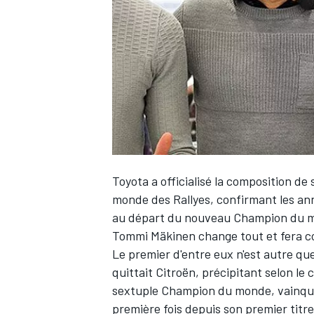
WRC
Toyota a officialisé la composition d
monde des Rallyes, confirmant les anno
au départ du nouveau Champion du
Tommi Mäkinen change tout et fera c
WEC
Le premier d'entre eux n'est autre qu
quittait Citroën, précipitant selon l
sextuple Champion du monde, vainqueu
première fois depuis son premier titr