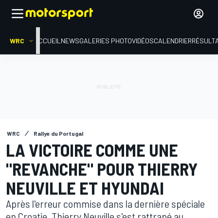
WRC
ACCUEIL
NEWS
GALERIES PHOTO
VIDÉOS
CALENDRIER
RÉSULT
WRC
Rallye du Portugal
LA VICTOIRE COMME UNE
"REVANCHE" POUR THIERRY
NEUVILLE ET HYUNDAI
Après l'erreur commise dans la dernière spéciale
en Croatie, Thierry Neuville s'est rattrapé au