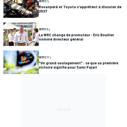
WRC
1 j
Rovanperä et Toyota s'apprêtent à discuter de
2027
WRC
6 j
Le WRC change de promoteur : Éric Boullier
nommé directeur général
WRC
17 j
"Un grand soulagement" : ce que sa première
victoire signifie pour Sami Pajari