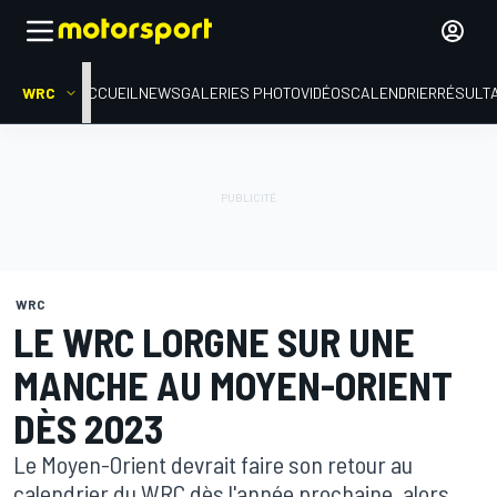
WRC
ACCUEIL
NEWS
GALERIES PHOTO
VIDÉOS
CALENDRIER
RÉSULT
WRC
LE WRC LORGNE SUR UNE
MANCHE AU MOYEN-ORIENT
DÈS 2023
Le Moyen-Orient devrait faire son retour au
calendrier du WRC dès l'année prochaine, alors