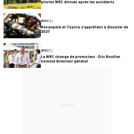
pilotes WRC divisés après les accidents
WRC
3 j
Rovanperä et Toyota s'apprêtent à discuter de
2027
WRC
7 j
Le WRC change de promoteur : Éric Boullier
nommé directeur général