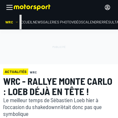
WRC
ACCUEIL
NEWS
GALERIES PHOTO
VIDÉOS
CALENDRIER
RÉSULT
ACTUALITÉS
WRC
WRC - RALLYE MONTE CARLO
: LOEB DÉJÀ EN TÊTE !
Le meilleur temps de Sébastien Loeb hier à
l'occasion du shakedownn'était donc pas que
symbolique