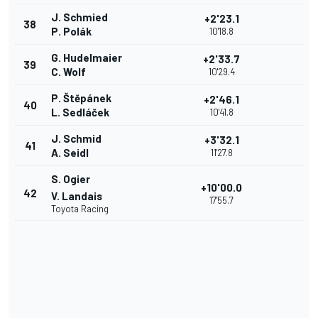
J. Schmied
+2'23.1
38
P. Polák
10'18.8
G. Hudelmaier
+2'33.7
39
C. Wolf
10'29.4
P. Štěpánek
+2'46.1
40
L. Sedláček
10'41.8
J. Schmid
+3'32.1
41
A. Seidl
11'27.8
S. Ogier
+10'00.0
42
V. Landais
17'55.7
Toyota Racing