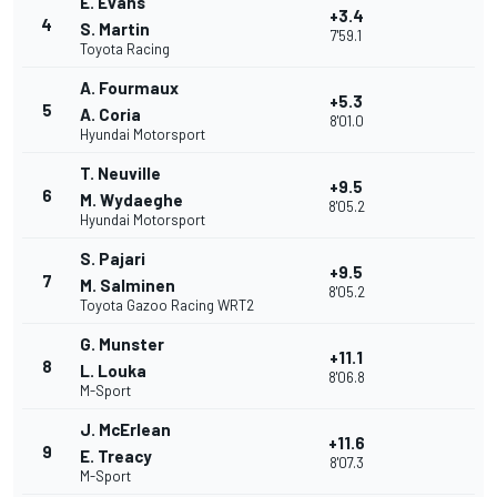
E. Evans
+3.4
4
S. Martin
7'59.1
Toyota Racing
A. Fourmaux
+5.3
5
A. Coria
8'01.0
Hyundai Motorsport
T. Neuville
+9.5
6
M. Wydaeghe
8'05.2
Hyundai Motorsport
S. Pajari
+9.5
7
M. Salminen
8'05.2
Toyota Gazoo Racing WRT2
G. Munster
+11.1
8
L. Louka
8'06.8
M-Sport
J. McErlean
+11.6
9
E. Treacy
8'07.3
M-Sport