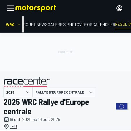
RÉSULT
WRC
ACCUEIL
NEWS
GALERIES PHOTO
VIDÉOS
CALENDRIER
RALLYE D'EUROPE CENTRALE
présenté par
2025 WRC Rallye d'Europe
centrale
16 oct. 2025 au 19 oct. 2025
, EU