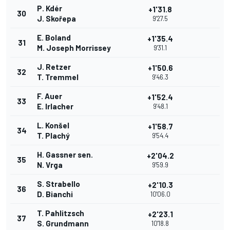
P. Kdér
+1'31.8
30
J. Skořepa
9'27.5
E. Boland
+1'35.4
31
M. Joseph Morrissey
9'31.1
J. Retzer
+1'50.6
32
T. Tremmel
9'46.3
F. Auer
+1'52.4
33
E. Irlacher
9'48.1
L. Konšel
+1'58.7
34
T. Plachý
9'54.4
H. Gassner sen.
+2'04.2
35
N. Vrga
9'59.9
S. Strabello
+2'10.3
36
D. Bianchi
10'06.0
T. Pahlitzsch
+2'23.1
37
S. Grundmann
10'18.8