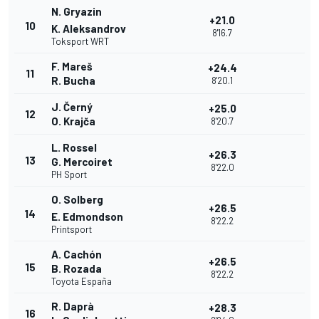
N. Gryazin
+21.0
10
K. Aleksandrov
8'16.7
Toksport WRT
F. Mareš
+24.4
11
R. Bucha
8'20.1
J. Černý
+25.0
12
O. Krajča
8'20.7
L. Rossel
+26.3
13
G. Mercoiret
8'22.0
PH Sport
O. Solberg
+26.5
14
E. Edmondson
8'22.2
Printsport
A. Cachón
+26.5
15
B. Rozada
8'22.2
Toyota España
R. Daprà
+28.3
16