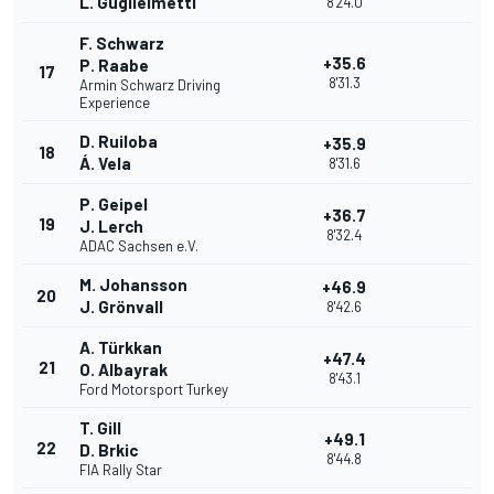
L. Guglielmetti
8'24.0
F. Schwarz
+35.6
P. Raabe
17
8'31.3
Armin Schwarz Driving
Experience
D. Ruiloba
+35.9
18
Á. Vela
8'31.6
P. Geipel
+36.7
19
J. Lerch
8'32.4
ADAC Sachsen e.V.
M. Johansson
+46.9
20
J. Grönvall
8'42.6
A. Türkkan
+47.4
21
O. Albayrak
8'43.1
Ford Motorsport Turkey
T. Gill
+49.1
22
D. Brkic
8'44.8
FIA Rally Star