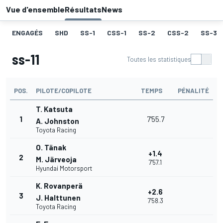
Vue d'ensemble
Résultats
News
ENGAGÉS
SHD
SS-1
CSS-1
SS-2
CSS-2
SS-3
ss-11
Toutes les statistiques
POS.
PILOTE/COPILOTE
TEMPS
PÉNALITÉ
T. Katsuta
1
7'55.7
A. Johnston
Toyota Racing
O. Tänak
+1.4
2
M. Järveoja
7'57.1
Hyundai Motorsport
K. Rovanperä
+2.6
3
J. Halttunen
7'58.3
Toyota Racing