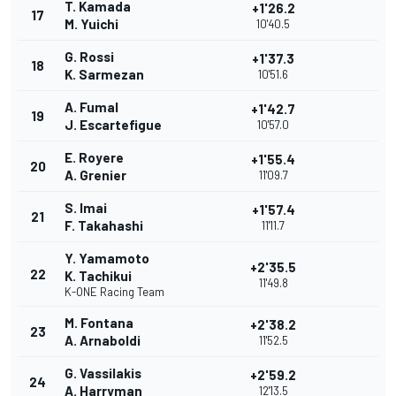
T. Kamada
+1'26.2
17
M. Yuichi
10'40.5
G. Rossi
+1'37.3
18
K. Sarmezan
10'51.6
A. Fumal
+1'42.7
19
J. Escartefigue
10'57.0
E. Royere
+1'55.4
20
A. Grenier
11'09.7
S. Imai
+1'57.4
21
F. Takahashi
11'11.7
Y. Yamamoto
+2'35.5
22
K. Tachikui
11'49.8
K-ONE Racing Team
M. Fontana
+2'38.2
23
A. Arnaboldi
11'52.5
G. Vassilakis
+2'59.2
24
A. Harryman
12'13.5