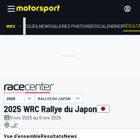
RÉSULT
WRC
ACCUEIL
NEWS
GALERIES PHOTO
VIDÉOS
CALENDRIER
RALLYE DU JAPON
présenté par
2025 WRC Rallye du Japon
6 nov. 2025 au 9 nov. 2025
, JP
Vue d'ensemble
Résultats
News