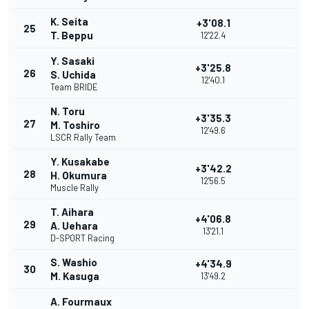
K. Seita
+3'08.1
25
T. Beppu
12'22.4
Y. Sasaki
+3'25.8
26
S. Uchida
12'40.1
Team BRIDE
N. Toru
+3'35.3
27
M. Toshiro
12'49.6
LSCR Rally Team
Y. Kusakabe
+3'42.2
28
H. Okumura
12'56.5
Muscle Rally
T. Aihara
+4'06.8
29
A. Uehara
13'21.1
D-SPORT Racing
S. Washio
+4'34.9
30
M. Kasuga
13'49.2
A. Fourmaux