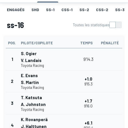
ENGAGÉS
SHD
SS-1
CSS-1
SS-2
CSS-2
SS-3
ss-16
Toutes les statistiques
POS.
PILOTE/COPILOTE
TEMPS
PÉNALITÉ
S. Ogier
1
9'14.3
V. Landais
Toyota Racing
E. Evans
+1.0
2
S. Martin
9'15.3
Toyota Racing
T. Katsuta
+1.7
3
A. Johnston
9'16.0
Toyota Racing
K. Rovanperä
+6.1
4
J. Halttunen