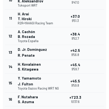
10
K. Aleksandrov
9'47.0
Toksport WRT
H. Arai
+37.0
11
T. Hiroki
9'51.3
R2R×YAHAGI Racing Team
A. Cachón
+38.4
12
B. Rozada
9'52.7
Toyota España
D. Jr. Dominguez
+42.5
13
9'56.8
R. Penate
H. Kovalainen
+45.4
14
S. Kitagawa
9'59.7
Y. Yamamoto
+45.5
15
J. Fulton
9'59.8
Toyota Gazoo Racing WRT NG
F. Nutahara
+1'23.3
16
S. Azuma
10'37.6