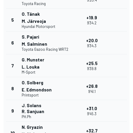
9'20.4
Toyota Racing
O. Tänak
+19.9
5
M. Järveoja
9'34.2
Hyundai Motorsport
S. Pajari
+20.0
6
M. Salminen
9'34.3
Toyota Gazoo Racing WRT2
G. Munster
+25.5
7
L. Louka
9'39.8
M-Sport
O. Solberg
+26.8
8
E. Edmondson
9'41.1
Printsport
J. Solans
+31.0
9
R. Sanjuan
9'45.3
PH.Ph
N. Gryazin
+32.7