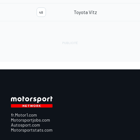
Toyota Vitz
48
fr.Motor1.com
Motorsportjobs.com
Autosport.com
Motorsportstats.com