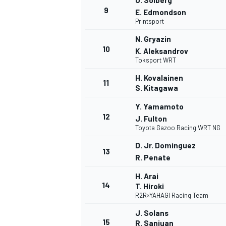
O. Solberg
9
E. Edmondson
Printsport
N. Gryazin
10
K. Aleksandrov
Toksport WRT
H. Kovalainen
11
S. Kitagawa
Y. Yamamoto
12
J. Fulton
Toyota Gazoo Racing WRT NG
D. Jr. Dominguez
13
R. Penate
H. Arai
14
T. Hiroki
R2R×YAHAGI Racing Team
J. Solans
15
R. Sanjuan