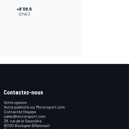
+8'09.9
20'46.3
Contactez-nous
Votre opinion
Votre publicité sur Motorsport.com
Contactez l'équipe
sales@motorsport.com
39, rue de la Saussière
92100 Boulogne-Billancourt