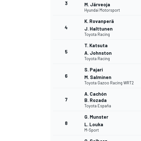
3
M. Järveoja
Hyundai Motorsport
WRC
K. Rovanperä
4
J. Halttunen
Toyota Racing
T. Katsuta
5
A. Johnston
Toyota Racing
S. Pajari
6
M. Salminen
Toyota Gazoo Racing WRT2
A. Cachón
7
B. Rozada
Toyota España
WEC
G. Munster
8
L. Louka
M-Sport