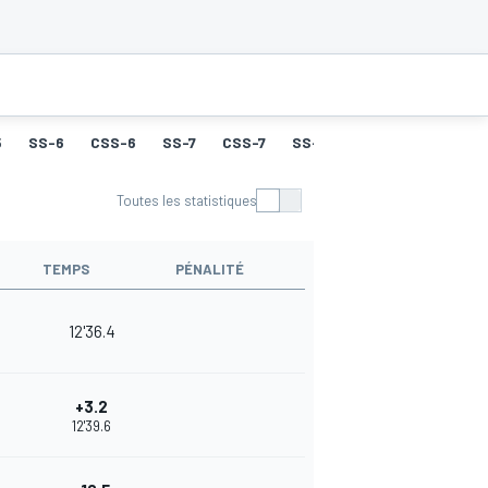
5
SS-6
CSS-6
SS-7
CSS-7
SS-8
CSS-8
SS-9
Toutes les statistiques
TEMPS
PÉNALITÉ
12'36.4
+3.2
12'39.6