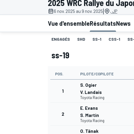
2025 WRC Rallye du Japo
|
6 nov. 2025 au 9 nov. 2025
, JP
Vue d'ensemble
Résultats
News
ENGAGÉS
SHD
SS-1
CSS-1
SS
MOTOGP
ss-19
POS.
PILOTE/COPILOTE
S. Ogier
1
V. Landais
Toyota Racing
E. Evans
2
S. Martin
Toyota Racing
O. Tänak