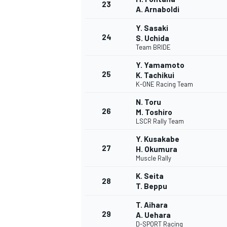
23
A. Arnaboldi
Y. Sasaki
24
S. Uchida
Team BRIDE
AUTRES CHAMPIONNATS
Y. Yamamoto
25
K. Tachikui
K-ONE Racing Team
N. Toru
26
M. Toshiro
LSCR Rally Team
Y. Kusakabe
27
H. Okumura
Muscle Rally
K. Seita
28
T. Beppu
T. Aihara
29
A. Uehara
D-SPORT Racing