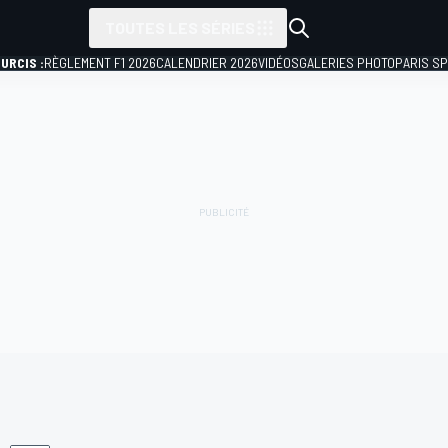
TOUTES LES SÉRIES
URCIS :
RÈGLEMENT F1 2026
CALENDRIER 2026
VIDÉOS
GALERIES PHOTO
PARIS S