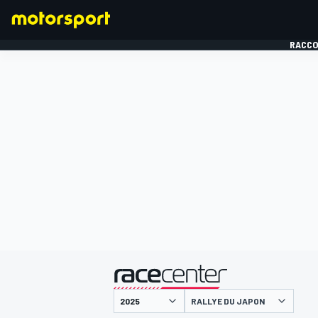
RACCO
FORMULE 1
présenté par
RALLYE DU JAPON