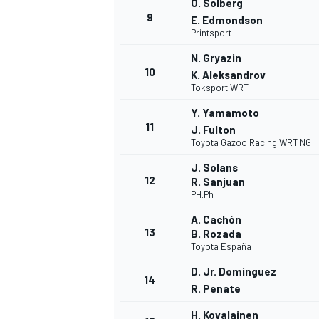
O. Solberg
9
E. Edmondson
Printsport
N. Gryazin
10
K. Aleksandrov
Toksport WRT
Y. Yamamoto
11
J. Fulton
Toyota Gazoo Racing WRT NG
J. Solans
12
R. Sanjuan
PH.Ph
A. Cachón
13
B. Rozada
Toyota España
D. Jr. Dominguez
14
R. Penate
H. Kovalainen