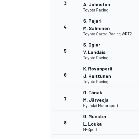
3
A. Johnston
Toyota Racing
WRC
S. Pajari
4
M. Salminen
Toyota Gazoo Racing WRT2
S. Ogier
5
V. Landais
Toyota Racing
K. Rovanperä
6
J. Halttunen
Toyota Racing
O. Tänak
7
M. Järveoja
Hyundai Motorsport
WEC
G. Munster
8
L. Louka
M-Sport