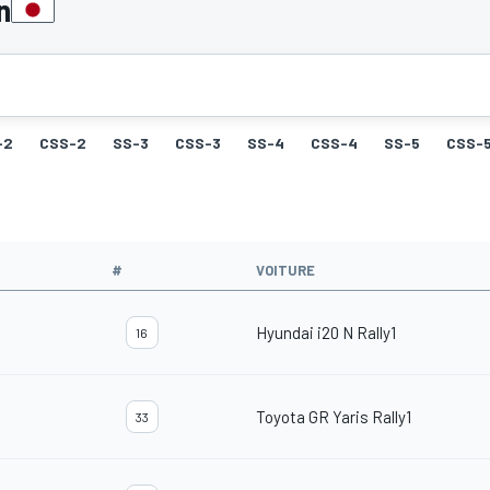
n
-2
CSS-2
SS-3
CSS-3
SS-4
CSS-4
SS-5
CSS-
#
VOITURE
Hyundai i20 N Rally1
16
Toyota GR Yaris Rally1
33