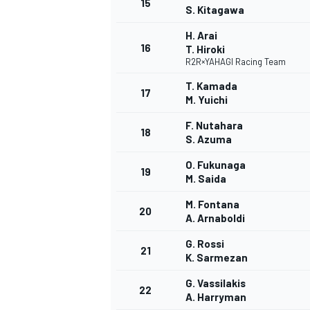
15
S. Kitagawa
H. Arai
16
T. Hiroki
R2R×YAHAGI Racing Team
T. Kamada
17
M. Yuichi
F. Nutahara
18
S. Azuma
O. Fukunaga
19
M. Saida
M. Fontana
20
A. Arnaboldi
G. Rossi
21
K. Sarmezan
G. Vassilakis
22
A. Harryman