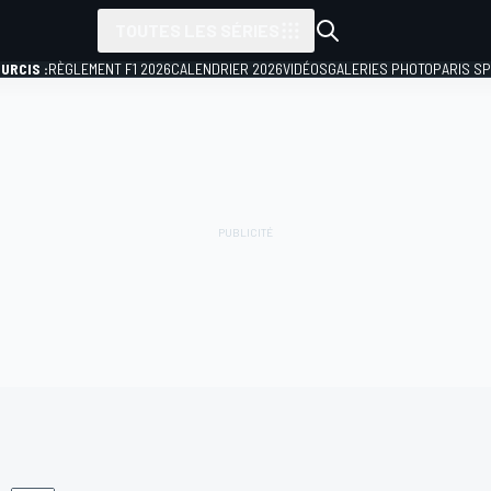
TOUTES LES SÉRIES
URCIS :
RÈGLEMENT F1 2026
CALENDRIER 2026
VIDÉOS
GALERIES PHOTO
PARIS S