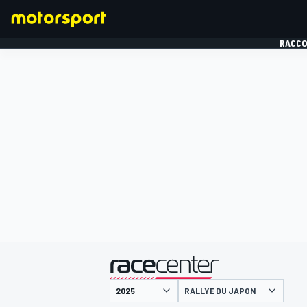
RACCO
FORMULE 1
présenté par
RALLYE DU JAPON