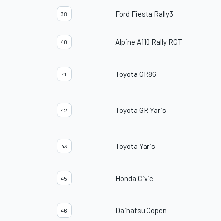
Ford Fiesta Rally3
38
Alpine A110 Rally RGT
40
Toyota GR86
41
Toyota GR Yaris
42
Toyota Yaris
43
Honda Civic
45
Daihatsu Copen
46