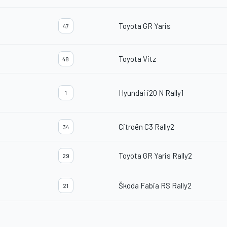
Toyota GR Yaris
47
Toyota Vitz
48
Hyundai i20 N Rally1
1
Citroën C3 Rally2
34
Toyota GR Yaris Rally2
29
Škoda Fabia RS Rally2
21