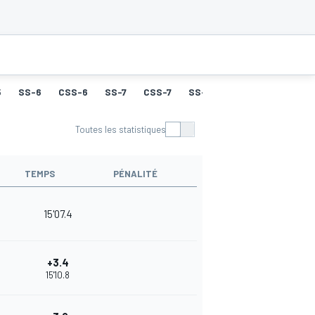
5
SS-6
CSS-6
SS-7
CSS-7
SS-8
CSS-8
SS-9
Toutes les statistiques
TEMPS
PÉNALITÉ
15'07.4
+3.4
15'10.8