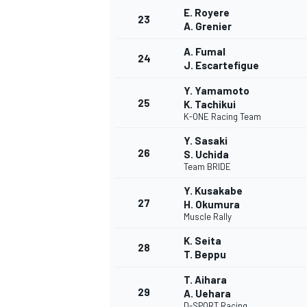
E. Royere
23
A. Grenier
A. Fumal
24
J. Escartefigue
AUTRES CHAMPIONNATS
Y. Yamamoto
25
K. Tachikui
K-ONE Racing Team
Y. Sasaki
26
S. Uchida
Team BRIDE
Y. Kusakabe
27
H. Okumura
Muscle Rally
K. Seita
28
T. Beppu
T. Aihara
29
A. Uehara
D-SPORT Racing