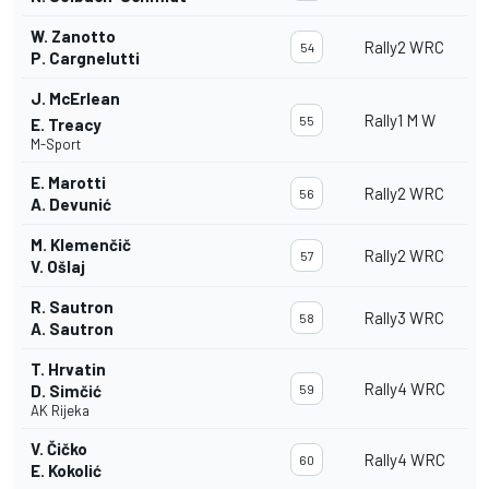
W. Zanotto
Rally2 WRC
54
P. Cargnelutti
J. McErlean
Rally1 M W
55
E. Treacy
M-Sport
E. Marotti
Rally2 WRC
56
A. Devunić
M. Klemenčič
Rally2 WRC
57
V. Ošlaj
R. Sautron
Rally3 WRC
58
A. Sautron
T. Hrvatin
Rally4 WRC
D. Simčić
59
AK Rijeka
V. Čičko
Rally4 WRC
60
E. Kokolić