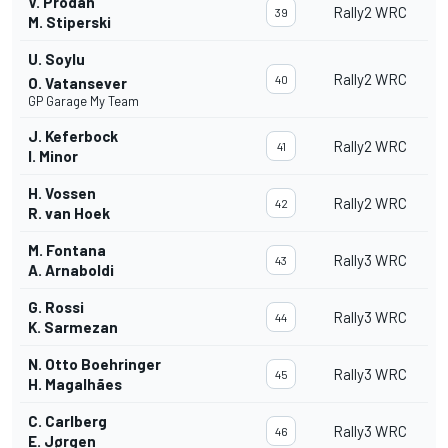
V. Prodan
Rally2 WRC
39
M. Stiperski
U. Soylu
Rally2 WRC
40
O. Vatansever
GP Garage My Team
J. Keferbock
Rally2 WRC
41
I. Minor
H. Vossen
Rally2 WRC
42
R. van Hoek
M. Fontana
Rally3 WRC
43
A. Arnaboldi
G. Rossi
Rally3 WRC
44
K. Sarmezan
N. Otto Boehringer
Rally3 WRC
45
H. Magalhães
C. Carlberg
Rally3 WRC
46
E. Jørgen