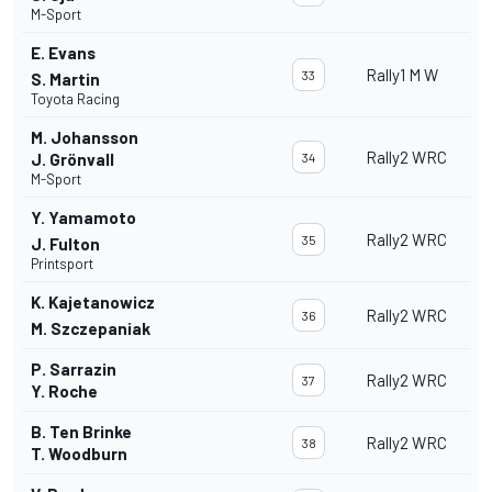
M-Sport
E. Evans
Rally1 M W
33
S. Martin
Toyota Racing
M. Johansson
Rally2 WRC
J. Grönvall
34
M-Sport
Y. Yamamoto
Rally2 WRC
35
J. Fulton
Printsport
K. Kajetanowicz
Rally2 WRC
36
M. Szczepaniak
P. Sarrazin
Rally2 WRC
37
Y. Roche
B. Ten Brinke
Rally2 WRC
38
T. Woodburn