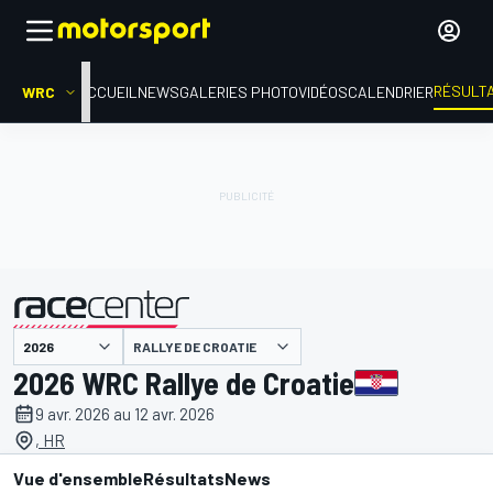
RÉSULT
WRC
ACCUEIL
NEWS
GALERIES PHOTO
VIDÉOS
CALENDRIER
RALLYE DE CROATIE
présenté par
2026 WRC Rallye de Croatie
9 avr. 2026 au 12 avr. 2026
, HR
Vue d'ensemble
Résultats
News