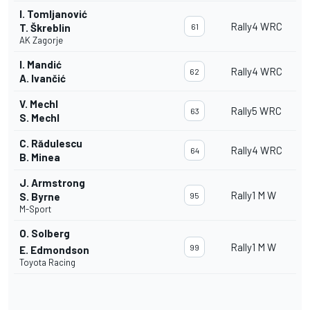
I. Tomljanović
Rally4 WRC
T. Škreblin
61
AK Zagorje
I. Mandić
Rally4 WRC
62
A. Ivančić
V. Mechl
Rally5 WRC
63
S. Mechl
C. Rădulescu
Rally4 WRC
64
B. Minea
J. Armstrong
Rally1 M W
S. Byrne
95
M-Sport
O. Solberg
Rally1 M W
99
E. Edmondson
Toyota Racing