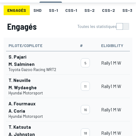
ENGAGÉS
SHD
SS-1
CSS-1
SS-2
CSS-2
SS-3
Engagés
Toutes les statistiques
PILOTE/COPILOTE
#
ELIGIBILITY
S. Pajari
Rally1 M W
5
M. Salminen
Toyota Gazoo Racing WRT2
T. Neuville
Rally1 M W
11
M. Wydaeghe
Hyundai Motorsport
A. Fourmaux
Rally1 M W
16
A. Coria
Hyundai Motorsport
T. Katsuta
Rally1 M W
18
A. Johnston