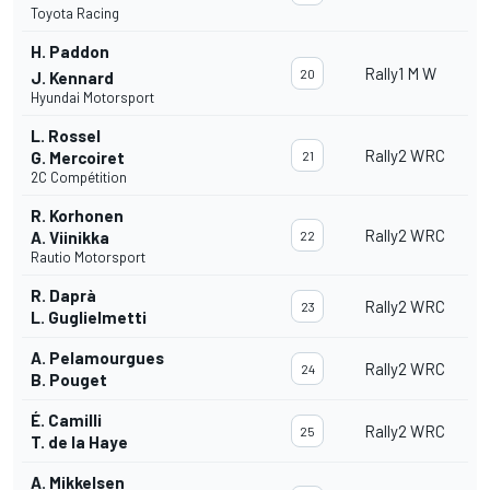
Toyota Racing
H. Paddon
Rally1 M W
20
J. Kennard
Hyundai Motorsport
L. Rossel
Rally2 WRC
G. Mercoiret
21
2C Compétition
R. Korhonen
Rally2 WRC
A. Viinikka
22
Rautio Motorsport
R. Daprà
Rally2 WRC
23
L. Guglielmetti
A. Pelamourgues
Rally2 WRC
24
B. Pouget
É. Camilli
Rally2 WRC
25
T. de la Haye
A. Mikkelsen