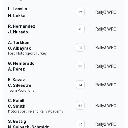
L. Lassila
Rally3 WRC
47
M. Lukka
R. Hernández
Rally3 WRC
48
J. Murado
A. Türkkan
Rally3 WRC
O. Albayrak
49
Ford Motorsport Turkey
G. Membrado
Rally3 WRC
50
A. Pérez
K. Kazaz
Rally3 WRC
C. Silvestre
51
Team Petrol Ofisi
C. Rahill
Rally3 WRC
C. Smith
52
Motorsport Ireland Rally Academy
S. Göttig
Rally2 WRC
53
N. Solbach-Schmidt