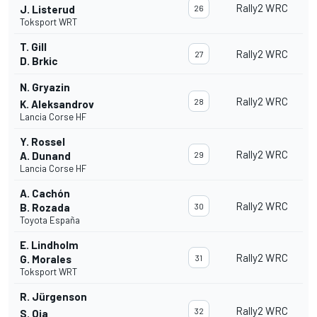
Rally2 WRC
J. Listerud
26
Toksport WRT
T. Gill
Rally2 WRC
27
D. Brkic
N. Gryazin
Rally2 WRC
28
K. Aleksandrov
Lancia Corse HF
Y. Rossel
Rally2 WRC
A. Dunand
29
Lancia Corse HF
A. Cachón
Rally2 WRC
B. Rozada
30
Toyota España
E. Lindholm
Rally2 WRC
G. Morales
31
Toksport WRT
R. Jürgenson
Rally2 WRC
32
S. Oja