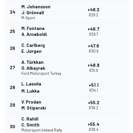
M. Johansson
+46.2
24
J. Grönvall
6'29.2
M-Sport
M. Fontana
+46.7
25
A. Arnaboldi
6'29.7
C. Carlberg
+47.6
26
E. Jørgen
6'30.6
A. Türkkan
+48.9
27
O. Albayrak
6'31.9
Ford Motorsport Turkey
L. Lassila
+51.1
28
6'34.1
M. Lukka
V. Prodan
+55.2
29
M. Stiperski
6'38.2
C. Rahill
+55.4
C. Smith
30
6'38.4
Motorsport Ireland Rally