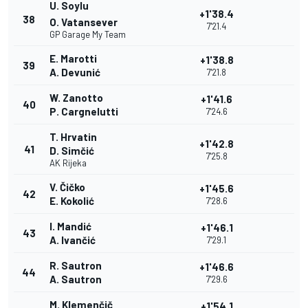
U. Soylu
+1'38.4
38
O. Vatansever
7'21.4
GP Garage My Team
E. Marotti
+1'38.8
39
A. Devunić
7'21.8
W. Zanotto
+1'41.6
40
P. Cargnelutti
7'24.6
T. Hrvatin
+1'42.8
41
D. Simčić
7'25.8
AK Rijeka
V. Čičko
+1'45.6
42
E. Kokolić
7'28.6
I. Mandić
+1'46.1
43
A. Ivančić
7'29.1
R. Sautron
+1'46.6
44
A. Sautron
7'29.6
M. Klemenčič
+1'54.1