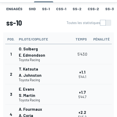
ENGAGÉS
SHD
SS-1
CSS-1
SS-2
CSS-2
SS-3
ss-10
Toutes les statistiques
POS.
PILOTE/COPILOTE
TEMPS
PÉNALITÉ
O. Solberg
1
5'43.0
E. Edmondson
Toyota Racing
T. Katsuta
+1.1
2
A. Johnston
5'44.1
Toyota Racing
E. Evans
+1.7
3
S. Martin
5'44.7
Toyota Racing
A. Fourmaux
+2.2
4
A. Coria