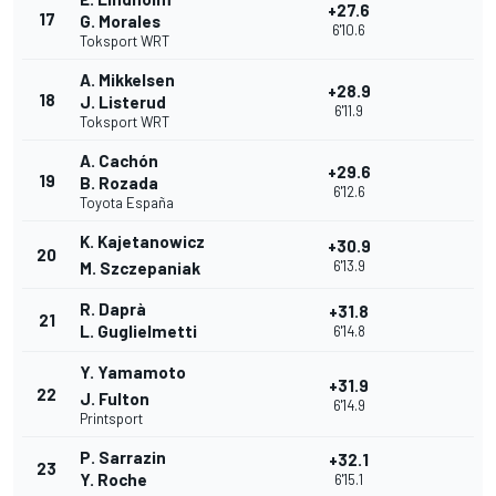
+27.6
17
G. Morales
6'10.6
Toksport WRT
A. Mikkelsen
+28.9
18
J. Listerud
6'11.9
Toksport WRT
A. Cachón
+29.6
19
B. Rozada
6'12.6
Toyota España
K. Kajetanowicz
+30.9
20
6'13.9
M. Szczepaniak
R. Daprà
+31.8
21
L. Guglielmetti
6'14.8
Y. Yamamoto
+31.9
22
J. Fulton
6'14.9
Printsport
P. Sarrazin
+32.1
23
Y. Roche
6'15.1