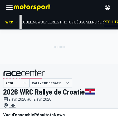
RÉSULT
WRC
ACCUEIL
NEWS
GALERIES PHOTO
VIDÉOS
CALENDRIER
RALLYE DE CROATIE
présenté par
2026 WRC Rallye de Croatie
9 avr. 2026 au 12 avr. 2026
, HR
Vue d'ensemble
Résultats
News