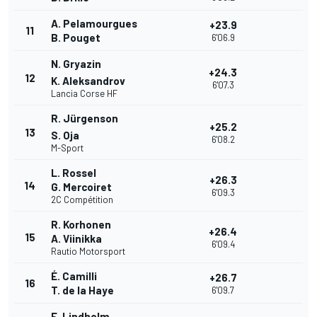
A. Pelamourgues
+23.9
11
B. Pouget
6'06.9
N. Gryazin
+24.3
12
K. Aleksandrov
6'07.3
Lancia Corse HF
R. Jürgenson
+25.2
13
S. Oja
6'08.2
M-Sport
L. Rossel
+26.3
14
G. Mercoiret
6'09.3
2C Compétition
R. Korhonen
+26.4
15
A. Viinikka
6'09.4
Rautio Motorsport
É. Camilli
+26.7
16
T. de la Haye
6'09.7
E. Lindholm