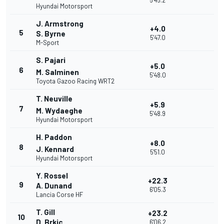
5'45.2
Hyundai Motorsport
J. Armstrong
+4.0
5
S. Byrne
5'47.0
M-Sport
S. Pajari
+5.0
6
M. Salminen
5'48.0
Toyota Gazoo Racing WRT2
T. Neuville
+5.9
7
M. Wydaeghe
5'48.9
Hyundai Motorsport
H. Paddon
+8.0
8
J. Kennard
5'51.0
Hyundai Motorsport
Y. Rossel
+22.3
9
A. Dunand
6'05.3
Lancia Corse HF
T. Gill
+23.2
10
D. Brkic
6'06.2