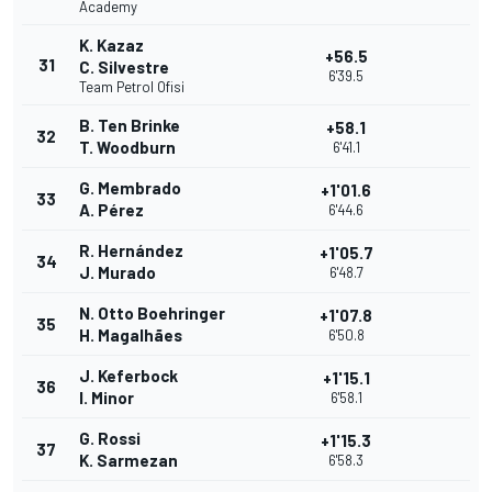
Academy
K. Kazaz
+56.5
31
C. Silvestre
6'39.5
Team Petrol Ofisi
B. Ten Brinke
+58.1
32
T. Woodburn
6'41.1
G. Membrado
+1'01.6
33
A. Pérez
6'44.6
R. Hernández
+1'05.7
34
J. Murado
6'48.7
N. Otto Boehringer
+1'07.8
35
H. Magalhães
6'50.8
J. Keferbock
+1'15.1
36
I. Minor
6'58.1
G. Rossi
+1'15.3
37
K. Sarmezan
6'58.3