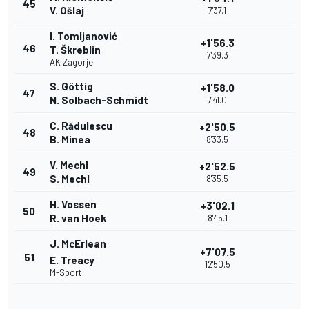
45
V. Ošlaj
7'37.1
I. Tomljanović
+1'56.3
46
T. Škreblin
7'39.3
AK Zagorje
S. Göttig
+1'58.0
47
N. Solbach-Schmidt
7'41.0
C. Rădulescu
+2'50.5
48
B. Minea
8'33.5
V. Mechl
+2'52.5
49
S. Mechl
8'35.5
H. Vossen
+3'02.1
50
R. van Hoek
8'45.1
J. McErlean
+7'07.5
51
E. Treacy
12'50.5
M-Sport