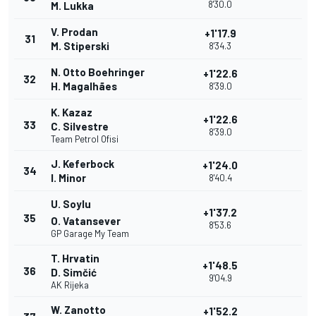
8'30.0
M. Lukka
V. Prodan
+1'17.9
31
M. Stiperski
8'34.3
N. Otto Boehringer
+1'22.6
32
H. Magalhães
8'39.0
K. Kazaz
+1'22.6
33
C. Silvestre
8'39.0
Team Petrol Ofisi
J. Keferbock
+1'24.0
34
I. Minor
8'40.4
U. Soylu
+1'37.2
35
O. Vatansever
8'53.6
GP Garage My Team
T. Hrvatin
+1'48.5
36
D. Simčić
9'04.9
AK Rijeka
W. Zanotto
+1'52.2