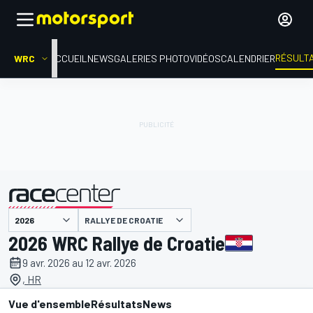
RÉSULT
WRC
ACCUEIL
NEWS
GALERIES PHOTO
VIDÉOS
CALENDRIER
RALLYE DE CROATIE
présenté par
2026 WRC Rallye de Croatie
9 avr. 2026 au 12 avr. 2026
, HR
Vue d'ensemble
Résultats
News