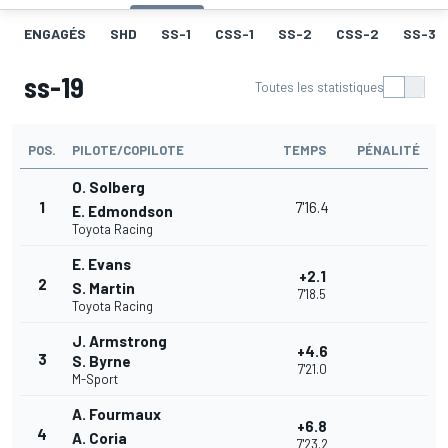
ENGAGÉS
SHD
SS-1
CSS-1
SS-2
CSS-2
SS-3
ss-19
Toutes les statistiques
POS.
PILOTE/COPILOTE
TEMPS
PÉNALITÉ
O. Solberg
1
7'16.4
E. Edmondson
Toyota Racing
E. Evans
+2.1
2
S. Martin
7'18.5
Toyota Racing
J. Armstrong
+4.6
3
S. Byrne
7'21.0
M-Sport
A. Fourmaux
+6.8
4
A. Coria
7'23.2