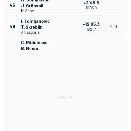
+2'49.5
45
J. Grönvall
10'05.9
M-Sport
I. Tomljanović
+12'05.3
46
2'10
T. Škreblin
19'21.7
AK Zagorje
C. Rădulescu
B. Minea