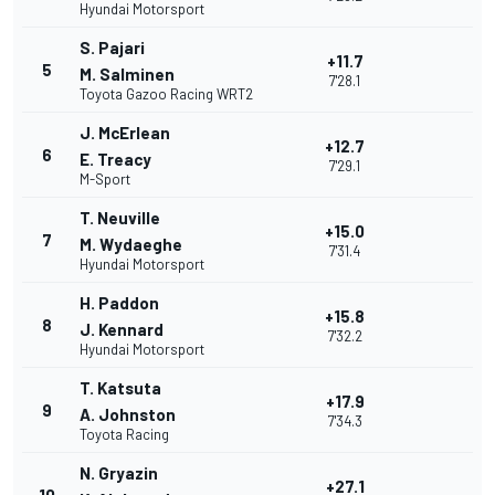
Hyundai Motorsport
S. Pajari
+11.7
5
M. Salminen
7'28.1
Toyota Gazoo Racing WRT2
J. McErlean
+12.7
6
E. Treacy
7'29.1
M-Sport
T. Neuville
+15.0
7
M. Wydaeghe
7'31.4
Hyundai Motorsport
H. Paddon
+15.8
8
J. Kennard
7'32.2
Hyundai Motorsport
T. Katsuta
+17.9
9
A. Johnston
7'34.3
Toyota Racing
N. Gryazin
+27.1