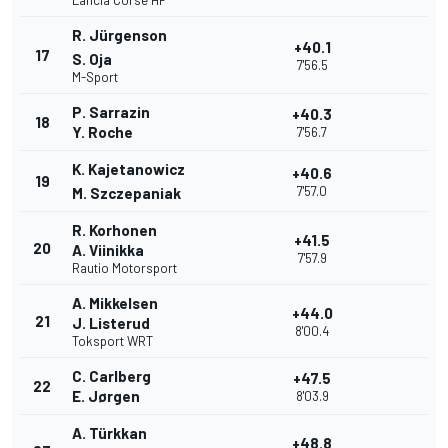
Lancia Corse HF
R. Jürgenson
+40.1
17
S. Oja
7'56.5
M-Sport
P. Sarrazin
+40.3
18
Y. Roche
7'56.7
K. Kajetanowicz
+40.6
19
7'57.0
M. Szczepaniak
R. Korhonen
+41.5
20
A. Viinikka
7'57.9
Rautio Motorsport
A. Mikkelsen
+44.0
21
J. Listerud
8'00.4
Toksport WRT
C. Carlberg
+47.5
22
E. Jørgen
8'03.9
A. Türkkan
+48.8