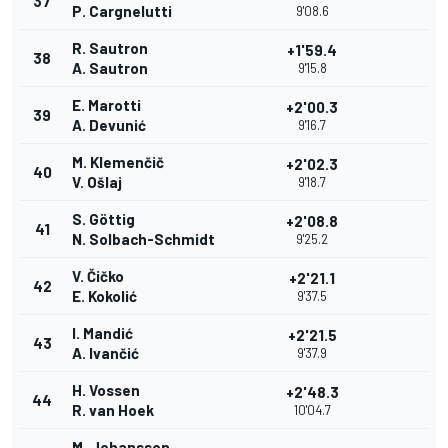
37
P. Cargnelutti
9'08.6
R. Sautron
+1'59.4
38
A. Sautron
9'15.8
E. Marotti
+2'00.3
39
A. Devunić
9'16.7
M. Klemenčič
+2'02.3
40
V. Ošlaj
9'18.7
S. Göttig
+2'08.8
41
N. Solbach-Schmidt
9'25.2
V. Čičko
+2'21.1
42
E. Kokolić
9'37.5
I. Mandić
+2'21.5
43
A. Ivančić
9'37.9
H. Vossen
+2'48.3
44
R. van Hoek
10'04.7
M. Johansson