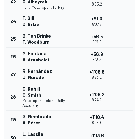
23
O. Albayrak
8'05.2
Ford Motorsport Turkey
T. Gill
+51.3
24
D. Brkic
8'07.7
B. Ten Brinke
+56.5
25
T. Woodburn
8'12.9
M. Fontana
+56.9
26
A. Arnaboldi
8'13.3
R. Hernández
+1'06.8
27
J. Murado
8'23.2
C. Rahill
+1'08.2
C. Smith
28
8'24.6
Motorsport Ireland Rally
Academy
G. Membrado
+1'10.4
29
A. Pérez
8'26.8
L. Lassila
+1'13.6
30