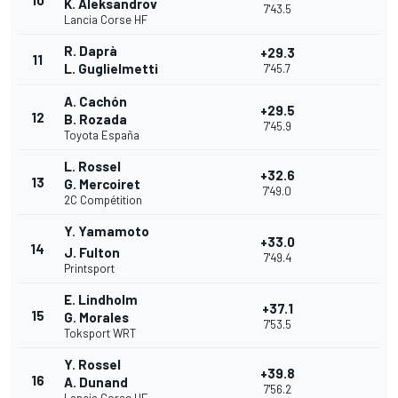
10
K. Aleksandrov
7'43.5
Lancia Corse HF
R. Daprà
+29.3
11
L. Guglielmetti
7'45.7
A. Cachón
+29.5
12
B. Rozada
7'45.9
Toyota España
L. Rossel
+32.6
13
G. Mercoiret
7'49.0
2C Compétition
Y. Yamamoto
+33.0
14
J. Fulton
7'49.4
Printsport
E. Lindholm
+37.1
15
G. Morales
7'53.5
Toksport WRT
Y. Rossel
+39.8
16
A. Dunand
7'56.2