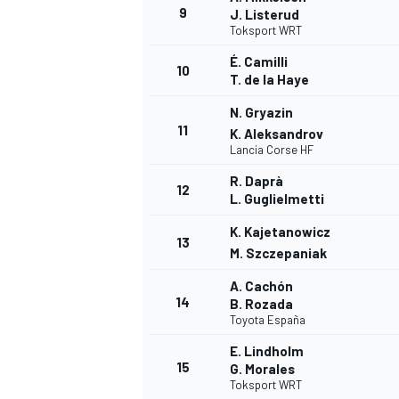
9
J. Listerud
Toksport WRT
É. Camilli
10
T. de la Haye
N. Gryazin
11
K. Aleksandrov
Lancia Corse HF
R. Daprà
12
L. Guglielmetti
K. Kajetanowicz
13
M. Szczepaniak
A. Cachón
14
B. Rozada
Toyota España
E. Lindholm
15
G. Morales
Toksport WRT