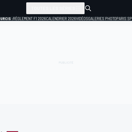
TOUTES LES SÉRIES
URCIS :
RÈGLEMENT F1 2026
CALENDRIER 2026
VIDÉOS
GALERIES PHOTO
PARIS S