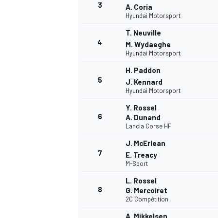
3
A. Coria
Hyundai Motorsport
WRC
T. Neuville
4
M. Wydaeghe
Hyundai Motorsport
H. Paddon
5
J. Kennard
Hyundai Motorsport
Y. Rossel
6
A. Dunand
Lancia Corse HF
J. McErlean
7
E. Treacy
M-Sport
WEC
L. Rossel
8
G. Mercoiret
2C Compétition
A. Mikkelsen