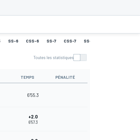
5
SS-6
CSS-6
SS-7
CSS-7
SS-8
CSS-8
SS-9
Toutes les statistiques
TEMPS
PÉNALITÉ
6'55.3
+2.0
6'57.3