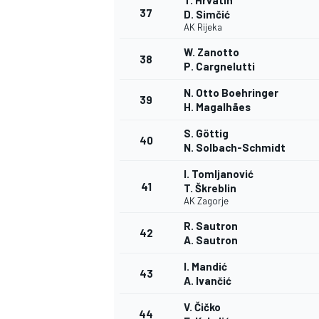
T. Hrvatin
37
D. Simčić
AK Rijeka
W. Zanotto
38
P. Cargnelutti
N. Otto Boehringer
39
H. Magalhães
S. Göttig
40
N. Solbach-Schmidt
I. Tomljanović
41
T. Škreblin
AK Zagorje
R. Sautron
42
A. Sautron
I. Mandić
43
A. Ivančić
V. Čičko
44