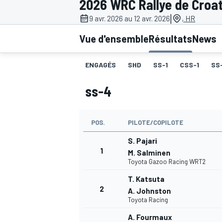
2026 WRC Rallye de Croat
|
9 avr. 2026 au 12 avr. 2026
, HR
Vue d'ensemble
Résultats
News
ENGAGÉS
SHD
SS-1
CSS-1
SS
MOTOGP
ss-4
POS.
PILOTE/COPILOTE
S. Pajari
1
M. Salminen
Toyota Gazoo Racing WRT2
T. Katsuta
2
A. Johnston
Toyota Racing
A. Fourmaux