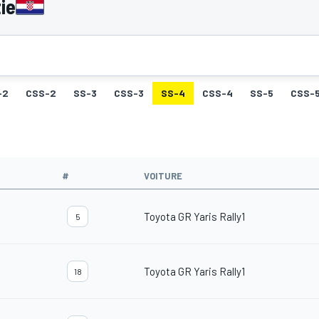
ie
-2
CSS-2
SS-3
CSS-3
SS-4
CSS-4
SS-5
CSS-
#
VOITURE
Toyota GR Yaris Rally1
5
Toyota GR Yaris Rally1
18