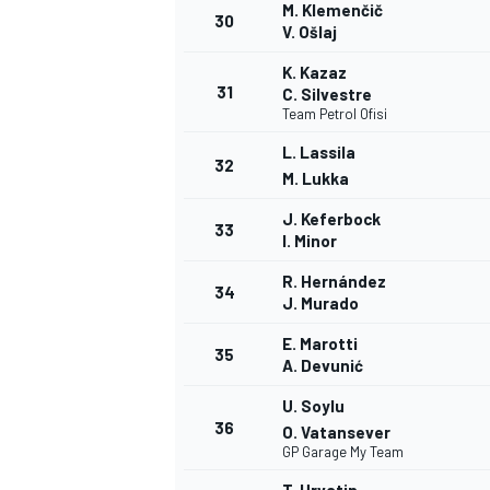
M. Klemenčič
30
V. Ošlaj
K. Kazaz
31
C. Silvestre
Team Petrol Ofisi
L. Lassila
32
M. Lukka
J. Keferbock
33
I. Minor
R. Hernández
34
J. Murado
E. Marotti
35
A. Devunić
U. Soylu
36
O. Vatansever
GP Garage My Team