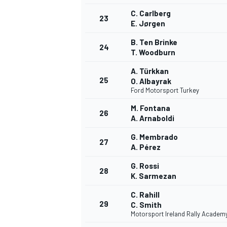
C. Carlberg
23
E. Jørgen
B. Ten Brinke
24
T. Woodburn
AUTRES CHAMPIONNATS
A. Türkkan
25
O. Albayrak
Ford Motorsport Turkey
M. Fontana
26
A. Arnaboldi
G. Membrado
27
A. Pérez
G. Rossi
28
K. Sarmezan
C. Rahill
29
C. Smith
Motorsport Ireland Rally Academ