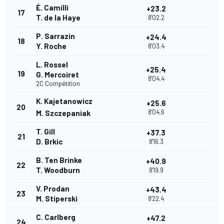
É. Camilli
+23.2
17
T. de la Haye
8'02.2
P. Sarrazin
+24.4
18
Y. Roche
8'03.4
L. Rossel
+25.4
19
G. Mercoiret
8'04.4
2C Compétition
K. Kajetanowicz
+25.6
20
8'04.6
M. Szczepaniak
T. Gill
+37.3
21
D. Brkic
8'16.3
B. Ten Brinke
+40.9
22
T. Woodburn
8'19.9
V. Prodan
+43.4
23
M. Stiperski
8'22.4
C. Carlberg
+47.2
24