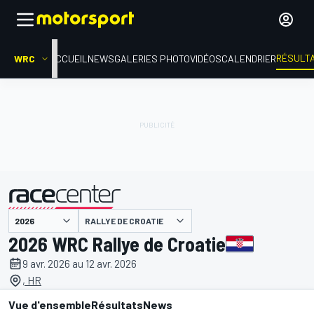
RÉSULT
WRC
ACCUEIL
NEWS
GALERIES PHOTO
VIDÉOS
CALENDRIER
RALLYE DE CROATIE
présenté par
2026 WRC Rallye de Croatie
9 avr. 2026 au 12 avr. 2026
, HR
Vue d'ensemble
Résultats
News