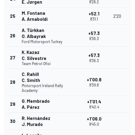
E. Jørgen
8'26.2
M. Fontana
+52.1
25
2'20
A. Arnaboldi
8'31.1
A. Türkkan
+57.3
26
O. Albayrak
8'36.3
Ford Motorsport Turkey
K. Kazaz
+57.3
27
C. Silvestre
8'36.3
Team Petrol Ofisi
C. Rahill
+1'00.8
C. Smith
28
8'39.8
Motorsport Ireland Rally
Academy
G. Membrado
+1'01.4
29
A. Pérez
8'40.4
R. Hernández
+1'06.0
30
J. Murado
8'45.0