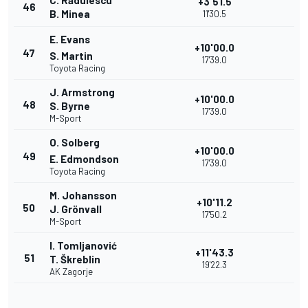
C. Rădulescu
+3'51.5
46
B. Minea
11'30.5
E. Evans
+10'00.0
47
S. Martin
17'39.0
Toyota Racing
J. Armstrong
+10'00.0
48
S. Byrne
17'39.0
M-Sport
O. Solberg
+10'00.0
49
E. Edmondson
17'39.0
Toyota Racing
M. Johansson
+10'11.2
50
J. Grönvall
17'50.2
M-Sport
I. Tomljanović
+11'43.3
51
T. Škreblin
19'22.3
AK Zagorje