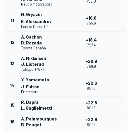
7'55.0
Rautio Motorsport
N. Gryazin
+16.6
11
K. Aleksandrov
7'55.6
Lancia Corse HF
A. Cachón
+18.4
12
B. Rozada
7'57.4
Toyota España
A. Mikkelsen
+20.9
13
J. Listerud
7'59.9
Toksport WRT
Y. Yamamoto
+22.6
14
J. Fulton
8'01.6
Printsport
R. Daprà
+22.8
15
L. Guglielmetti
8'01.8
A. Pelamourgues
+22.9
16
B. Pouget
8'01.9