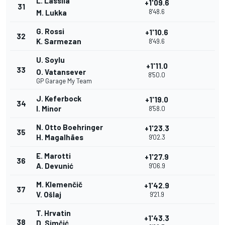
L. Lassila
+1'09.6
31
8'48.6
M. Lukka
G. Rossi
+1'10.6
32
K. Sarmezan
8'49.6
U. Soylu
+1'11.0
33
O. Vatansever
8'50.0
GP Garage My Team
J. Keferbock
+1'19.0
34
I. Minor
8'58.0
N. Otto Boehringer
+1'23.3
35
H. Magalhães
9'02.3
E. Marotti
+1'27.9
36
A. Devunić
9'06.9
M. Klemenčič
+1'42.9
37
V. Ošlaj
9'21.9
T. Hrvatin
+1'43.3
38
D. Simčić