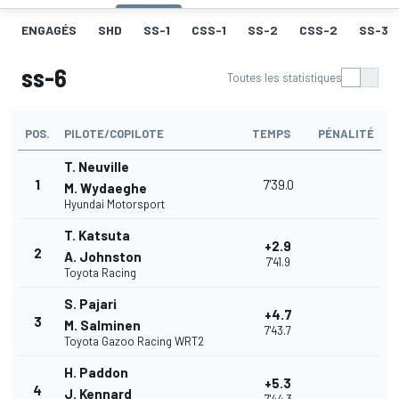
ENGAGÉS
SHD
SS-1
CSS-1
SS-2
CSS-2
SS-3
ss-6
Toutes les statistiques
POS.
PILOTE/COPILOTE
TEMPS
PÉNALITÉ
T. Neuville
1
7'39.0
M. Wydaeghe
Hyundai Motorsport
T. Katsuta
+2.9
2
A. Johnston
7'41.9
Toyota Racing
S. Pajari
+4.7
3
M. Salminen
7'43.7
Toyota Gazoo Racing WRT2
H. Paddon
+5.3
4
J. Kennard