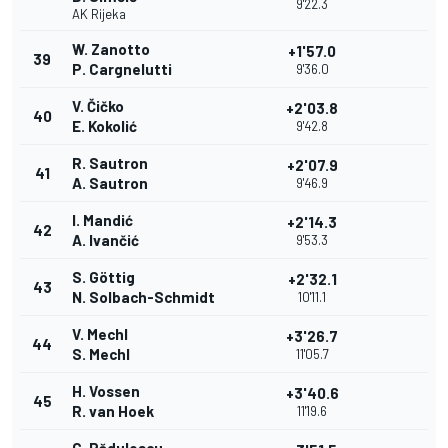
9'22.3
AK Rijeka
W. Zanotto
+1'57.0
39
P. Cargnelutti
9'36.0
V. Čičko
+2'03.8
40
E. Kokolić
9'42.8
R. Sautron
+2'07.9
41
A. Sautron
9'46.9
I. Mandić
+2'14.3
42
A. Ivančić
9'53.3
S. Göttig
+2'32.1
43
N. Solbach-Schmidt
10'11.1
V. Mechl
+3'26.7
44
S. Mechl
11'05.7
H. Vossen
+3'40.6
45
R. van Hoek
11'19.6