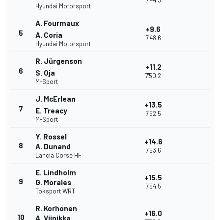
7'44.3
Hyundai Motorsport
A. Fourmaux
+9.6
5
A. Coria
7'48.6
Hyundai Motorsport
R. Jürgenson
+11.2
6
S. Oja
7'50.2
M-Sport
J. McErlean
+13.5
7
E. Treacy
7'52.5
M-Sport
Y. Rossel
+14.6
8
A. Dunand
7'53.6
Lancia Corse HF
E. Lindholm
+15.5
9
G. Morales
7'54.5
Toksport WRT
R. Korhonen
+16.0
10
A. Viinikka