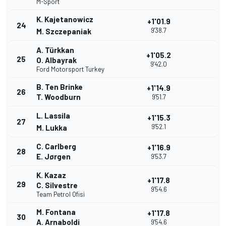
M-Sport
K. Kajetanowicz
+1'01.9
24
9'38.7
M. Szczepaniak
A. Türkkan
+1'05.2
25
O. Albayrak
9'42.0
Ford Motorsport Turkey
B. Ten Brinke
+1'14.9
26
T. Woodburn
9'51.7
L. Lassila
+1'15.3
27
9'52.1
M. Lukka
C. Carlberg
+1'16.9
28
E. Jørgen
9'53.7
K. Kazaz
+1'17.8
29
C. Silvestre
9'54.6
Team Petrol Ofisi
M. Fontana
+1'17.8
30
A. Arnaboldi
9'54.6