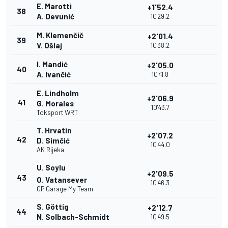
E. Marotti
+1'52.4
38
A. Devunić
10'29.2
M. Klemenčič
+2'01.4
39
V. Ošlaj
10'38.2
I. Mandić
+2'05.0
40
A. Ivančić
10'41.8
E. Lindholm
+2'06.9
41
G. Morales
10'43.7
Toksport WRT
T. Hrvatin
+2'07.2
42
D. Simčić
10'44.0
AK Rijeka
U. Soylu
+2'09.5
43
O. Vatansever
10'46.3
GP Garage My Team
S. Göttig
+2'12.7
44
N. Solbach-Schmidt
10'49.5