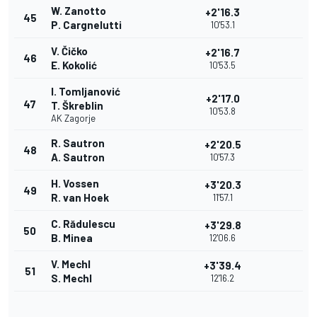
W. Zanotto
+2'16.3
45
P. Cargnelutti
10'53.1
V. Čičko
+2'16.7
46
E. Kokolić
10'53.5
I. Tomljanović
+2'17.0
47
T. Škreblin
10'53.8
AK Zagorje
R. Sautron
+2'20.5
48
A. Sautron
10'57.3
H. Vossen
+3'20.3
49
R. van Hoek
11'57.1
C. Rădulescu
+3'29.8
50
B. Minea
12'06.6
V. Mechl
+3'39.4
51
S. Mechl
12'16.2