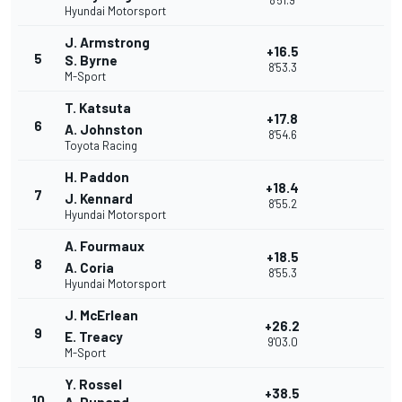
8'51.9
Hyundai Motorsport
J. Armstrong
+16.5
5
S. Byrne
8'53.3
M-Sport
T. Katsuta
+17.8
6
A. Johnston
8'54.6
Toyota Racing
H. Paddon
+18.4
7
J. Kennard
8'55.2
Hyundai Motorsport
A. Fourmaux
+18.5
8
A. Coria
8'55.3
Hyundai Motorsport
J. McErlean
+26.2
9
E. Treacy
9'03.0
M-Sport
Y. Rossel
+38.5
10