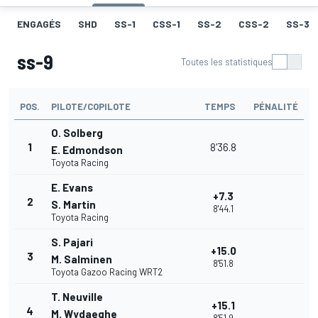
ENGAGÉS
SHD
SS-1
CSS-1
SS-2
CSS-2
SS-3
ss-9
Toutes les statistiques
POS.
PILOTE/COPILOTE
TEMPS
PÉNALITÉ
O. Solberg
1
8'36.8
E. Edmondson
Toyota Racing
E. Evans
+7.3
2
S. Martin
8'44.1
Toyota Racing
S. Pajari
+15.0
3
M. Salminen
8'51.8
Toyota Gazoo Racing WRT2
T. Neuville
+15.1
4
M. Wydaeghe