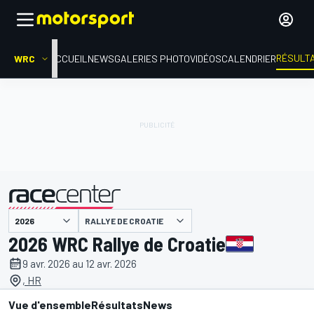
RÉSULT
WRC
ACCUEIL
NEWS
GALERIES PHOTO
VIDÉOS
CALENDRIER
RALLYE DE CROATIE
présenté par
2026 WRC Rallye de Croatie
9 avr. 2026 au 12 avr. 2026
, HR
Vue d'ensemble
Résultats
News