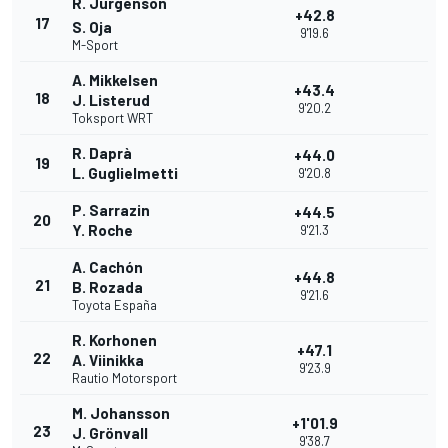
R. Jürgenson
+42.8
17
S. Oja
9'19.6
M-Sport
A. Mikkelsen
+43.4
18
J. Listerud
9'20.2
Toksport WRT
R. Daprà
+44.0
19
L. Guglielmetti
9'20.8
P. Sarrazin
+44.5
20
Y. Roche
9'21.3
A. Cachón
+44.8
21
B. Rozada
9'21.6
Toyota España
R. Korhonen
+47.1
22
A. Viinikka
9'23.9
Rautio Motorsport
M. Johansson
+1'01.9
23
J. Grönvall
9'38.7