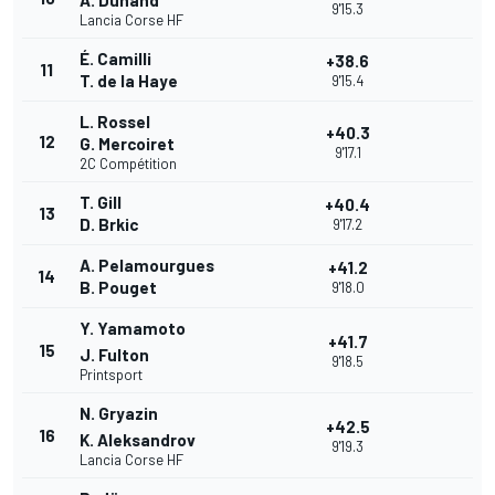
A. Dunand
9'15.3
Lancia Corse HF
É. Camilli
+38.6
11
T. de la Haye
9'15.4
L. Rossel
+40.3
12
G. Mercoiret
9'17.1
2C Compétition
T. Gill
+40.4
13
D. Brkic
9'17.2
A. Pelamourgues
+41.2
14
B. Pouget
9'18.0
Y. Yamamoto
+41.7
15
J. Fulton
9'18.5
Printsport
N. Gryazin
+42.5
16
K. Aleksandrov
9'19.3
Lancia Corse HF