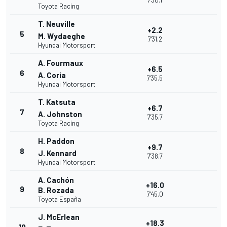
7'30.1
Toyota Racing
T. Neuville
+2.2
5
M. Wydaeghe
7'31.2
Hyundai Motorsport
A. Fourmaux
+6.5
6
A. Coria
7'35.5
Hyundai Motorsport
T. Katsuta
+6.7
7
A. Johnston
7'35.7
Toyota Racing
H. Paddon
+9.7
8
J. Kennard
7'38.7
Hyundai Motorsport
A. Cachón
+16.0
9
B. Rozada
7'45.0
Toyota España
J. McErlean
+18.3