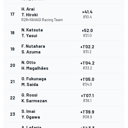
H. Arai
+41.4
17
T. Hiroki
8'10.4
R2R×YAHAGI Racing Team
N. Katsuta
+52.0
18
T. Yasui
8'21.0
F. Nutahara
+1'02.2
19
S. Azuma
8'31.2
N. Otto
+1'04.2
20
H. Magalhães
8'33.2
O. Fukunaga
+1'05.0
21
M. Saida
8'34.0
G. Rossi
+1'07.1
22
K. Sarmezan
8'36.1
S. Imai
+1'39.9
23
Y. Ogawa
9'08.9
A. Lafarja