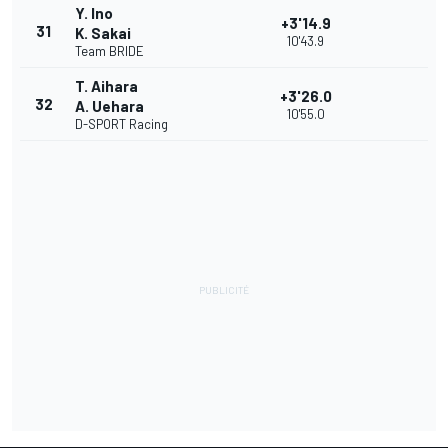
Y. Ino
+3'14.9
31
K. Sakai
10'43.9
Team BRIDE
T. Aihara
+3'26.0
32
A. Uehara
10'55.0
D-SPORT Racing