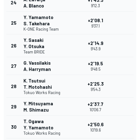
+1'43.3
24
A. Blanco
9'12.3
Y. Yamamoto
+2'08.1
25
S. Takehara
9'37.1
K-ONE Racing Team
Y. Sasaki
+2'14.9
26
Y. Otsuka
9'43.9
Team BRIDE
G. Vassilakis
+2'19.5
27
A. Harryman
9'48.5
K. Tsutsui
+2'25.3
28
T. Motohashi
9'54.3
Tokuo Works Racing
Y. Mitsuyama
+2'37.7
29
M. Shimazu
10'06.7
T. Ogawa
+2'50.6
30
Y. Yamamoto
10'19.6
Tokuo Works Racing