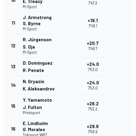
10
E. Treacy
7'47.3
M-Sport
J. Armstrong
+19.1
11
S. Byrne
7'48.1
M-Sport
R. Jürgenson
+20.7
12
S. Oja
7'49.7
M-Sport
D. Domínguez
+24.0
13
7'53.0
R. Penate
N. Gryazin
+24.0
14
7'53.0
K. Aleksandrov
Y. Yamamoto
+26.2
15
J. Fulton
7'55.2
Printsport
E. Lindholm
+29.9
16
G. Morales
7'58.9
Toksport WRT