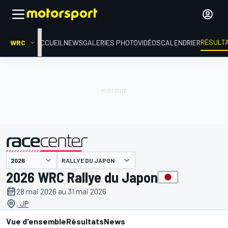
RÉSULT
WRC
ACCUEIL
NEWS
GALERIES PHOTO
VIDÉOS
CALENDRIER
RALLYE DU JAPON
présenté par
2026 WRC Rallye du Japon
28 mai 2026 au 31 mai 2026
, JP
Vue d'ensemble
Résultats
News