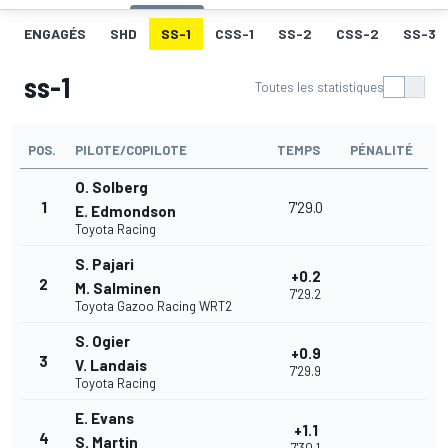
ENGAGÉS
SHD
SS-1
CSS-1
SS-2
CSS-2
SS-3
ss-1
Toutes les statistiques
POS.
PILOTE/COPILOTE
TEMPS
PÉNALITÉ
O. Solberg
1
7'29.0
E. Edmondson
Toyota Racing
S. Pajari
+0.2
2
M. Salminen
7'29.2
Toyota Gazoo Racing WRT2
S. Ogier
+0.9
3
V. Landais
7'29.9
Toyota Racing
E. Evans
+1.1
4
S. Martin